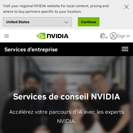
Visit your regional NVIDIA website for local content, pricing and
where to buy partners specific to your location.
Continue
Skip
Sign In
to
FR
main
Services d’entreprise
content
Services de conseil NVIDIA
Accélérez votre parcours d’IA avec les experts
NVIDIA.