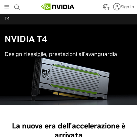
Skip
Sign In
to
IT
main
T4
content
NVIDIA T4
Design flessibile, prestazioni all'avanguardia
La nuova era dell'accelerazione è
arrivata