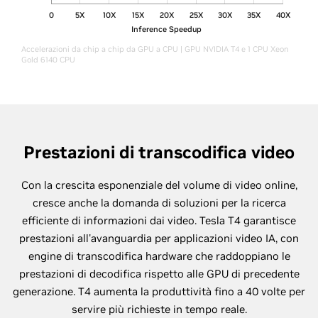
0
5X
10X
15X
20X
25X
30X
35X
40X
Inference Speedup
Accelerazioni da chip a chip da GPU a CPU | GPU NVIDIA T4 e 1 CPU Xeon
Gold 6140 CPU
Prestazioni di transcodifica video
Con la crescita esponenziale del volume di video online,
cresce anche la domanda di soluzioni per la ricerca
efficiente di informazioni dai video. Tesla T4 garantisce
prestazioni all'avanguardia per applicazioni video IA, con
engine di transcodifica hardware che raddoppiano le
prestazioni di decodifica rispetto alle GPU di precedente
generazione. T4 aumenta la produttività fino a 40 volte per
servire più richieste in tempo reale.