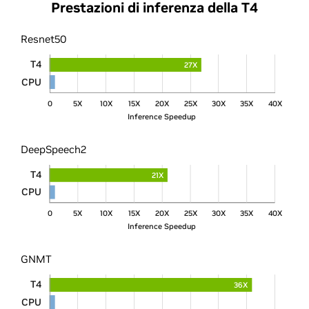
Prestazioni di inferenza della T4
Resnet50
T4
27X
CPU
0
5X
10X
15X
20X
25X
30X
35X
40X
Inference Speedup
DeepSpeech2
T4
21X
CPU
0
5X
10X
15X
20X
25X
30X
35X
40X
Inference Speedup
GNMT
T4
36X
CPU