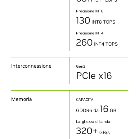
Precisione INT8
130
INT8 TOPS
Precisione INT4
260
INT4 TOPS
Interconnessione
Gen3
PCIe x16
Memoria
CAPACITÀ
16
GDDR6 da
GB
Larghezza di banda
320+
GB/s