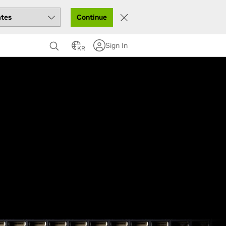
Continue
…
Sign In
KR