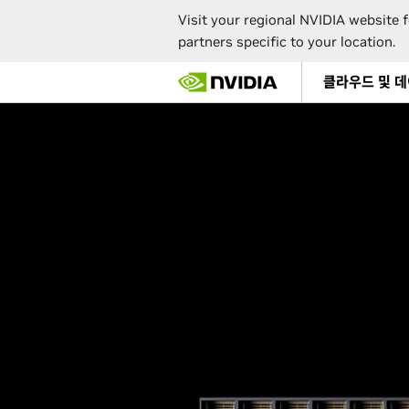
Visit your regional NVIDIA website f
partners specific to your location.
Skip
클라우드 및 
to
main
content