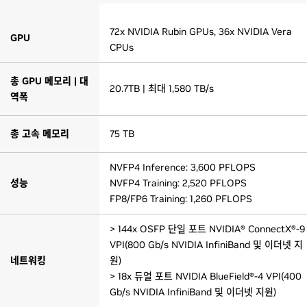
72x NVIDIA Rubin GPUs, 36x NVIDIA Vera
GPU
CPUs
총 GPU 메모리 | 대
20.7TB | 최대 1,580 TB/s
역폭
총 고속 메모리
75 TB
NVFP4 Inference: 3,600 PFLOPS
성능
NVFP4 Training: 2,520 PFLOPS
FP8/FP6 Training: 1,260 PFLOPS
> 144x OSFP 단일 포트 NVIDIA® ConnectX®-9
VPI(800 Gb/s NVIDIA InfiniBand 및 이더넷 지
네트워킹
원)
> 18x 듀얼 포트 NVIDIA BlueField®-4 VPI(400
Gb/s NVIDIA InfiniBand 및 이더넷 지원)