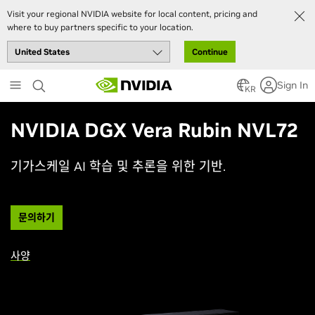
Visit your regional NVIDIA website for local content, pricing and
where to buy partners specific to your location.
Continue
Skip
Sign In
to
KR
main
content
NVIDIA DGX Vera Rubin NVL72
기가스케일 AI 학습 및 추론을 위한 기반.
문의하기
사양