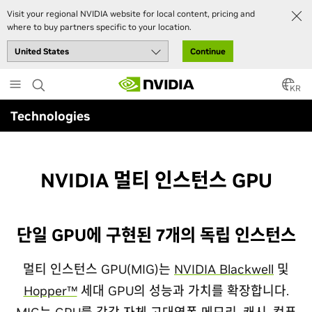
Visit your regional NVIDIA website for local content, pricing and
where to buy partners specific to your location.
Continue
Skip
to
KR
main
Technologies
content
NVIDIA 멀티 인스턴스 GPU
단일 GPU에 구현된 7개의 독립 인스턴스
멀티 인스턴스 GPU(MIG)는
NVIDIA Blackwell
및
Hopper™
세대 GPU의 성능과 가치를 확장합니다.