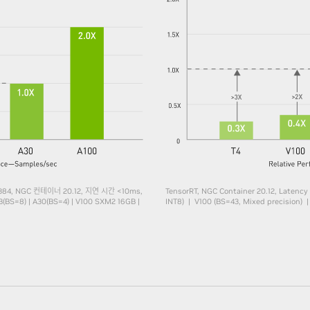
384, NGC 컨테이너 20.12, 지연 시간 <10ms,
TensorRT, NGC Container 20.12, Latency
BS=8) | A30(BS=4) | V100 SXM2 16GB |
INT8) | V100 (BS=43, Mixed precision) |