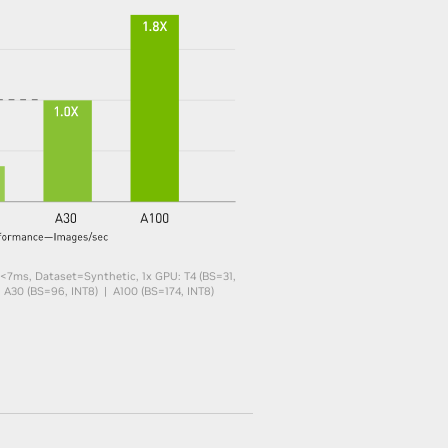
 <7ms, Dataset=Synthetic,​ 1x GPU: T4 (BS=31,
 A30 (BS=96, INT8) | A100 (BS=174, INT8)