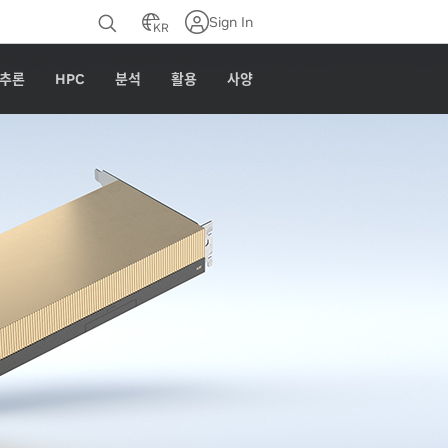
…
Sign In
KR
 추론
HPC
분석
활용
사양