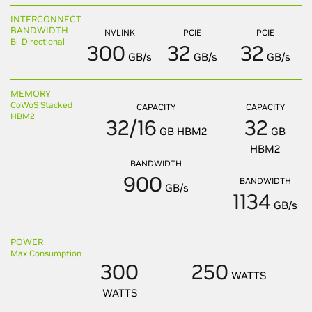
INTERCONNECT
BANDWIDTH
NVLINK
PCIE
PCIE
Bi-Directional
300
32
32
GB/s
GB/s
GB/s
MEMORY
CoWoS Stacked
CAPACITY
CAPACITY
HBM2
32/16
32
GB HBM2
GB
HBM2
BANDWIDTH
900
BANDWIDTH
GB/s
1134
GB/s
POWER
Max Consumption
300
250
WATTS
WATTS