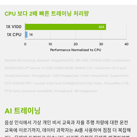
CPU 보다 2배 빠른 트레이닝 처리량
1X V100
32X
1X CPU
1X
0
10
20
30
40
Performance Normalized to CPU
ResNet-50 training, dataset: ImageNet2012, BS=256 | NVIDIA V100 comparison:
NVIDIA DGX-2™ server, 1x V100 SXM3-32GB, MXNet 1.5.1, container=19.11-py3,
mixed precision, throughput: 1,525 images/sec | Intel comparison: Supermicro
SYS-1029GQ-TRT, 1 socket Intel Gold 6240@2GHz/3.9Hz Turbo, Tensorflow 0.18,
FP32 (only precision available), throughput: 48 images/sec
AI 트레이닝
음성 인식에서 가상 개인 비서 교육과 자율 주행 차량에 대한 운전
교육에 이르기까지, 데이터 과학자는 AI를 사용하여 점점 더 복잡해