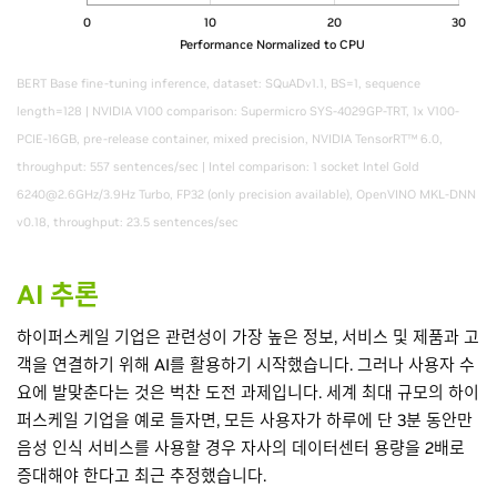
0
10
20
30
Performance Normalized to CPU
BERT Base fine-tuning inference, dataset: SQuADv1.1, BS=1, sequence
length=128 | NVIDIA V100 comparison: Supermicro SYS-4029GP-TRT, 1x V100-
PCIE-16GB, pre-release container, mixed precision, NVIDIA TensorRT™ 6.0,
throughput: 557 sentences/sec | Intel comparison: 1 socket Intel Gold
6240@2.6GHz/3.9Hz Turbo, FP32 (only precision available), OpenVINO MKL-DNN
v0.18, throughput: 23.5 sentences/sec
AI 추론
하이퍼스케일 기업은 관련성이 가장 높은 정보, 서비스 및 제품과 고
객을 연결하기 위해 AI를 활용하기 시작했습니다. 그러나 사용자 수
요에 발맞춘다는 것은 벅찬 도전 과제입니다. 세계 최대 규모의 하이
퍼스케일 기업을 예로 들자면, 모든 사용자가 하루에 단 3분 동안만
음성 인식 서비스를 사용할 경우 자사의 데이터센터 용량을 2배로
증대해야 한다고 최근 추정했습니다.