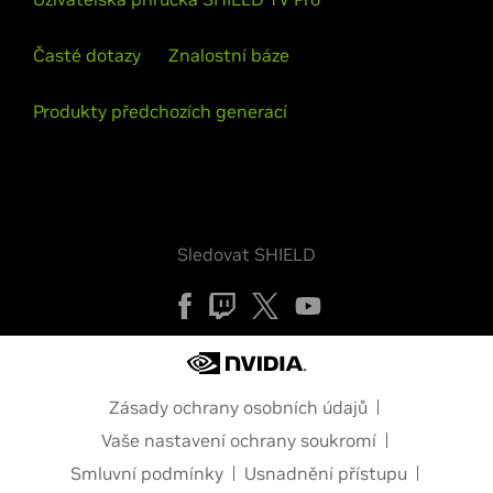
Časté dotazy
Znalostní báze
Produkty předchozích generací
Sledovat SHIELD
Zásady ochrany osobních údajů
Vaše nastavení ochrany soukromí
Smluvní podmínky
Usnadnění přístupu