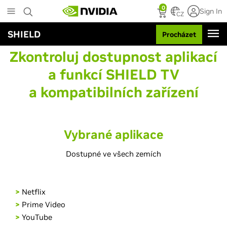
Skip
0
Sign In
to
CZ
main
SHIELD
Procházet
content
Zkontroluj dostupnost aplikací
a funkcí SHIELD TV
a kompatibilních zařízení
Vybrané aplikace
Dostupné ve všech zemích
>
Netflix
>
Prime Video
>
YouTube