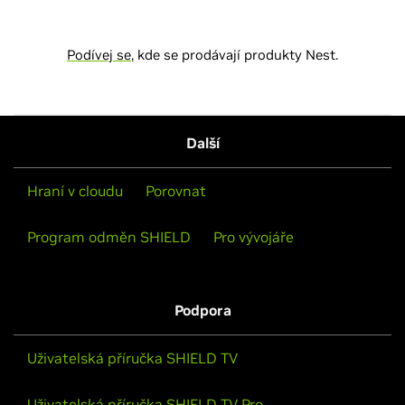
Podívej se
, kde se prodávají produkty Nest.
Další
Hraní v cloudu
Porovnat
Program odměn SHIELD
Pro vývojáře
Podpora
Uživatelská příručka SHIELD TV
Uživatelská příručka SHIELD TV Pro