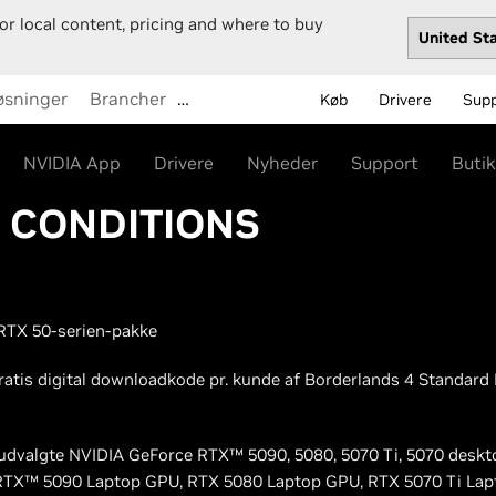
or local content, pricing and where to buy
øsninger
Brancher
…
Køb
Drivere
Sup
NVIDIA App
Drivere
Nyheder
Support
Butik
& CONDITIONS
 RTX 50-serien-pakke
gratis digital downloadkode pr. kunde af Borderlands 4 Standard
 udvalgte NVIDIA GeForce RTX™ 5090, 5080, 5070 Ti, 5070 desktop
TX™ 5090 Laptop GPU, RTX 5080 Laptop GPU, RTX 5070 Ti Lap