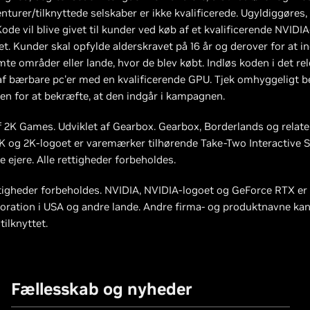
urer/tilknyttede selskaber er ikke kvalificerede. Ugyldiggøres, 
 Kode vil blive givet til kunder ved køb af et kvalificerende NVIDI
ret. Kunder skal opfylde alderskravet på 16 år og derover for at 
mte områder eller lande, hvor de blev købt. Indløs koden i det 
f bærbare pc'er med en kvalificerende GPU. Tjek omhyggeligt be
ken for at bekræfte, at den indgår i kampagnen.
 2K Games. Udviklet af Gearbox. Gearbox, Borderlands og relate
K og 2K-logoet er varemærker tilhørende Take-Two Interactive S
 ejere. Alle rettigheder forbeholdes.
ttigheder forbeholdes. NVIDIA, NVIDIA-logoet og GeForce RTX er
ration i USA og andre lande. Andre firma- og produktnavne ka
ilknyttet.
Fællesskab og nyheder