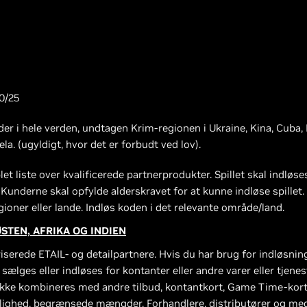
10/25
er i hele verden, undtagen Krim-regionen i Ukraine, Kina, Cuba, 
a. (ugyldigt, hvor det er forbudt ved lov).
let liste over kvalificerede partnerprodukter. Spillet skal indlø
t. Kunderne skal opfylde alderskravet for at kunne indløse spille
gioner eller lande. Indløs koden i det relevante område/land.
STEN, AFRIKA OG INDIEN
erede ETAIL- og detailpartnere. Hvis du har brug for indløsning
 sælges eller indløses for kontanter eller andre varer eller tjene
kke kombineres med andre tilbud, kontantkort, Game Time-kort o
lighed, begrænsede mængder. Forhandlere, distributører og me