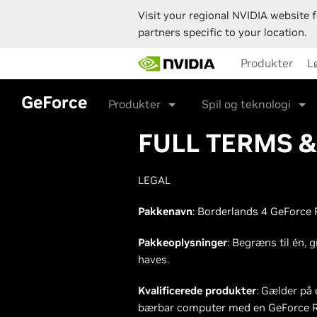
Visit your regional NVIDIA website f
partners specific to your location.
Skip
Produkter
L
to
main
content
GeForce
Produkter
Spil og teknologi
FULL TERMS 
LEGAL
Pakkenavn
: Borderlands 4 GeForce
Pakkeoplysninger
: Begræns til én, 
haves.
Kvalificerede produkter
: Gælder på
bærbar computer med en GeForce R