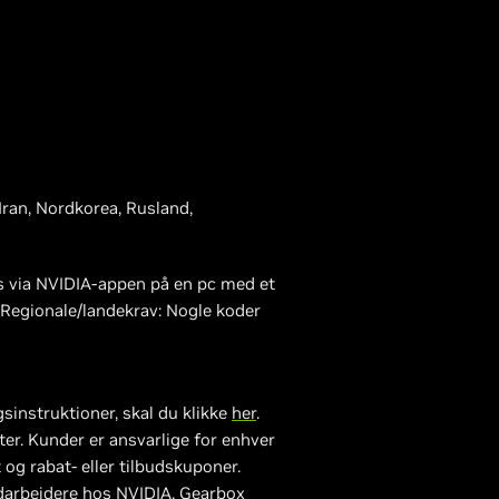
Iran, Nordkorea, Rusland,
ses via NVIDIA-appen på en pc med et
t. Regionale/landekrav: Nogle koder
sinstruktioner, skal du klikke
her
.
ster. Kunder er ansvarlige for enhver
g rabat- eller tilbudskuponer.
darbejdere hos NVIDIA, Gearbox