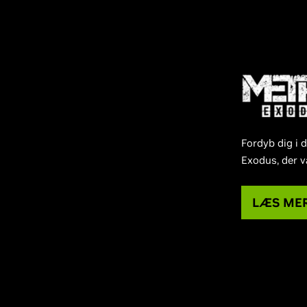
Fordyb dig i
Exodus, der v
LÆS ME