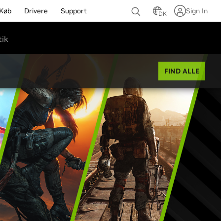
Køb
Drivere
Support
Sign In
DK
tik
FIND ALLE