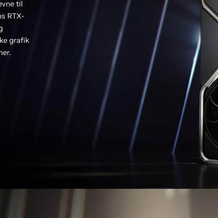
vne til
ns RTX-
g
ke grafik
ner.