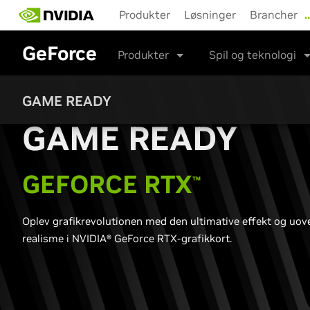
Skip
Produkter
Løsninger
Brancher
to
main
GeForce
content
Produkter
Spil og teknologi
GAME READY
G
AME READY
G
EFORCE RTX
™
Oplev grafikrevolutionen med den ultimative effekt og uov
realisme i NVIDIA® GeForce RTX-grafikkort.