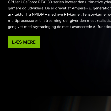
GPU'er i GeForce RTX
30-serien leverer den ultimative ydee
™
gamere og udviklere. De er drevet af Ampere – 2. generatio
arkitektur fra NVIDIA – med nye RT-kerner, Tensor-kerner o
multiprocessorer til streaming, der giver den mest realistis
gengivet med raytracing og de mest avancerede AI-funktio
LÆS MERE