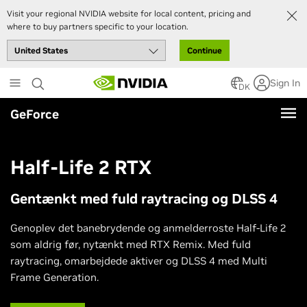
Visit your regional NVIDIA website for local content, pricing and
where to buy partners specific to your location.
Continue
Skip
Sign In
to
DK
main
GeForce
content
Half-Life 2 RTX
Gentænkt med fuld raytracing og DLSS 4
Genoplev det banebrydende og anmelderroste Half-Life 2
som aldrig før, nytænkt med RTX Remix. Med fuld
raytracing, omarbejdede aktiver og DLSS 4 med Multi
Frame Generation.