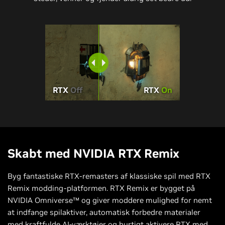
RTX
Off
RTX
On
Skabt med NVIDIA RTX Remix
Byg fantastiske RTX-remasters af klassiske spil med RTX
Remix modding-platformen. RTX Remix er bygget på
NVIDIA Omniverse™ og giver moddere mulighed for nemt
at indfange spilaktiver, automatisk forbedre materialer
med kraftfulde AI-værktøjer og hurtigt aktivere RTX med