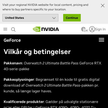
Visit your regional NVIDIA website for local content, pricing and
where to buy partners specific to your location.
Continue
Skip
Sign In
to
DK
main
GeForce
content
Vilkår og betingelser
Pakkenavn
:
Overwatch 2 Ultimate Battle Pass
GeForce RTX
40-serie-pakke
Pakkeoplysninger
: Begrænset til én kode til gratis digital
download af
Overwatch 2 Ultimate Battle Pass
-pakken pr.
kunde, så længe lager haves.
Kvalificerede produkter
: Gælder på udvalgte stationære
pc'er eller GPU'er i GeForce RTX 4090-, 4080-, 4070 Ti-,