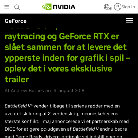
Skip
Sign In
to
DK
main
GeForce
content
Battlefield V, NVIDIA RTX-
raytracing og GeForce RTX er
slået sammen for at levere det
ypperste inden for grafik i spil –
oplev det i vores eksklusive
trailer
Af Andrew Burnes on 19. august 2018
Battlefield V
vender tilbage til seriens rødder med en
TM
uventet skildring af 2. verdenskrig, menneskehedens
største konflikt. I maj annoncerede vi et partnerskab med
DICE for at gøre pc-udgaven af
Battlefield V
endnu bedre
med Game Ready-drivere, optimale spilindstillinger og