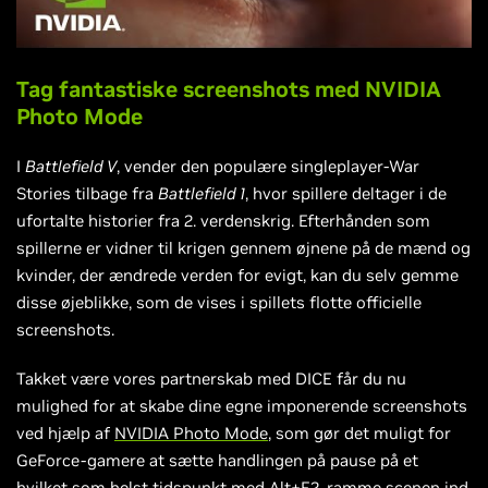
Tag fantastiske screenshots med NVIDIA
Photo Mode
I
Battlefield V
, vender den populære singleplayer-War
Stories tilbage fra
Battlefield 1
, hvor spillere deltager i de
ufortalte historier fra 2. verdenskrig. Efterhånden som
spillerne er vidner til krigen gennem øjnene på de mænd og
kvinder, der ændrede verden for evigt, kan du selv gemme
disse øjeblikke, som de vises i spillets flotte officielle
screenshots.
Takket være vores partnerskab med DICE får du nu
mulighed for at skabe dine egne imponerende screenshots
ved hjælp af
NVIDIA Photo Mode
, som gør det muligt for
GeForce-gamere at sætte handlingen på pause på et
hvilket som helst tidspunkt med Alt+F2, ramme scenen ind