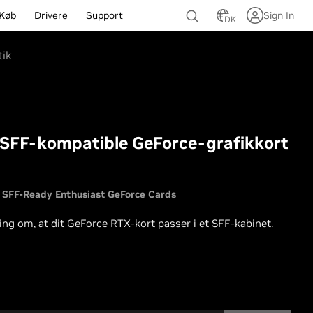
Køb
Drivere
Support
Sign In
DK
tik
er SFF-kompatible GeForce-grafikkort
SFF-Ready Enthusiast GeForce Cards
ning om, at dit GeForce RTX-kort passer i et SFF-kabinet.