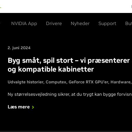
…
NVIDIA App
Drivere
Nyheder
Support
Bu
2. juni 2024
Byg småt, spil stort – vi præsenter
og kompatible kabinetter
Udvalgte historier
Computex
GeForce RTX GPU'er
Hardware
Ny størrelsesvejledning sikrer, at du trygt kan bygge forvis
Læs mere