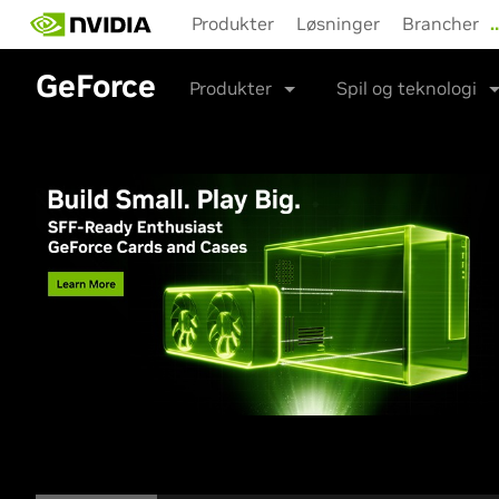
Skip
Produkter
Løsninger
Brancher
to
main
GeForce
content
Produkter
Spil og teknologi