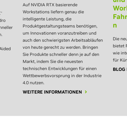
Auf NVIDIA RTX basierende
Work
Workstations liefern genau die
X
™
Fahr
intelligente Leistung, die
dro
n
Produktgestaltungsteams benötigen,
hneller
um Innovationen voranzutreiben und
n.
Die ne
auch den schwierigsten Arbeitsabläufen
bietet
von heute gerecht zu werden. Bringen
Aided
wie int
Sie Produkte schneller denn je auf den
für Kün
Markt, indem Sie die neuesten
d
technischen Entwicklungen für einen
BLOG 
Wettbewerbsvorsprung in der Industrie
4.0 nutzen.
WEITERE INFORMATIONEN