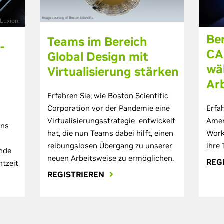
Luxion.
Ber
Teams im Bereich
-
CA
Global Design mit
wä
Virtualisierung stärken
Ar
Erfahren Sie, wie Boston Scientific
Corporation vor der Pandemie eine
Erfa
Virtualisierungsstrategie entwickelt
Amer
ons
hat, die nun Teams dabei hilft, einen
Work
reibungslosen Übergang zu unserer
ihre
nde
neuen Arbeitsweise zu ermöglichen.
REG
htzeit
REGISTRIEREN