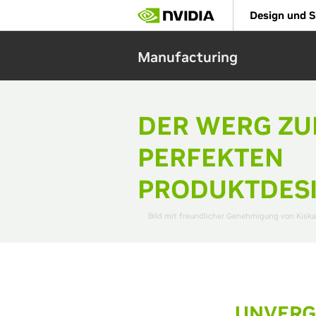
Skip
Design und S
to
main
content
Manufacturing
DER WERG Z
PERFEKTEN
PRODUKTDES
Bild mit freundlicher Genehmigung von Kiska
UNVERG