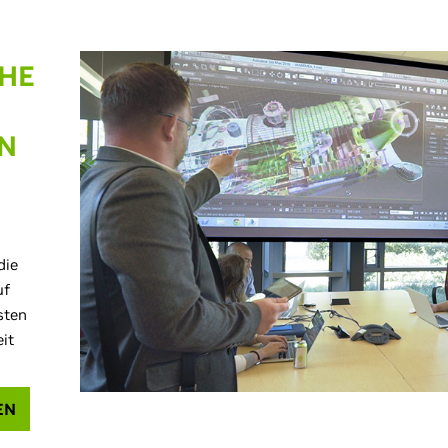
CHE
N
die
uf
sten
it
EN