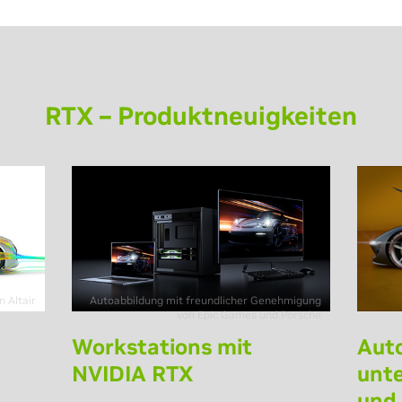
RTX – Produktneuigkeiten
 Altair
Autoabbildung mit freundlicher Genehmigung
von Epic Games und Porsche
Workstations mit
Aut
NVIDIA RTX
unte
und 