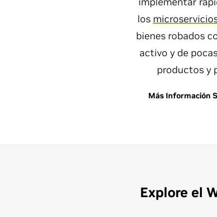
implementar rápi
los
microservicio
bienes robados co
activo y de poca
productos y p
Más Información S
Explore el 