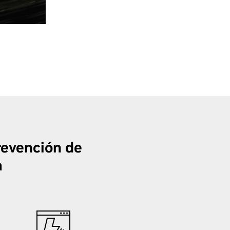
revención de
a