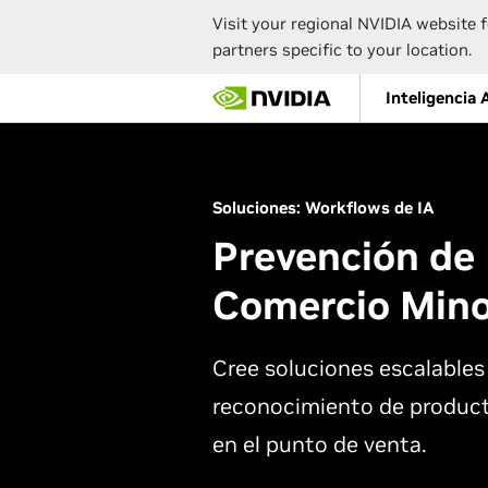
Visit your regional NVIDIA website f
partners specific to your location.
Skip
Inteligencia A
to
main
content
Soluciones: Workflows de IA
Prevención de 
Comercio Mino
Cree soluciones escalables 
reconocimiento de producto
en el punto de venta.