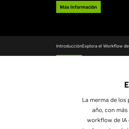
Más Información
Introducción
Explora el Workflow de
E
La merma de los p
año, con más 
workflow de IA 