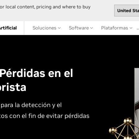
or local content, pricing and where to buy
rtificial
Soluciones
Software
Plataformas
Pérdidas en el
rista
para la detección y el
s con el fin de evitar pérdidas