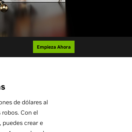
Empieza Ahora
as
ones de dólares al
 robos. Con el
, puedes crear e