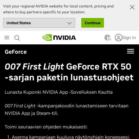
Visit your regional NVIDIA website for local content, pricing and
where to buy partners specific to your location.
Continue
Skip
Sign In
to
FI
main
GeForce
content
007 First Light
GeForce RTX 50
-sarjan paketin lunastusohjeet
Lunasta Kuponki NVIDIA App -Sovelluksen Kautta
007 First Light
-kampanjakoodin lunastamiseen tarvitaan
NVIDIA App ja Steam-tili.
Toimi seuraavien ohjeiden mukaisesti:
Asenna kampanjaan kuuluva näytönohjain koneeseesi.