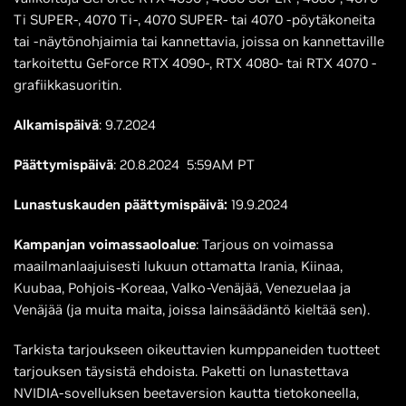
Ti SUPER-, 4070 Ti-, 4070 SUPER- tai 4070 -pöytäkoneita
tai -näytönohjaimia tai kannettavia, joissa on kannettaville
tarkoitettu GeForce RTX 4090-, RTX 4080- tai RTX 4070 -
grafiikkasuoritin.
Alkamispäivä
: 9.7.2024
Päättymispäivä
: 20.8.2024 5:59AM PT
Lunastuskauden päättymispäivä:
19.9.2024
Kampanjan voimassaoloalue
: Tarjous on voimassa
maailmanlaajuisesti lukuun ottamatta Irania, Kiinaa,
Kuubaa, Pohjois-Koreaa, Valko-Venäjää, Venezuelaa ja
Venäjää (ja muita maita, joissa lainsäädäntö kieltää sen).
Tarkista tarjoukseen oikeuttavien kumppaneiden tuotteet
tarjouksen täysistä ehdoista. Paketti on lunastettava
NVIDIA-sovelluksen beetaversion kautta tietokoneella,