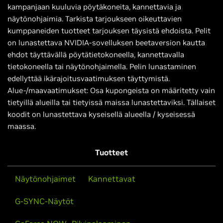
kampanjaan kuuluvia pöytäkoneita, kannettavia ja
näytönohjaimia. Tarkista tarjoukseen oikeuttavien
kumppaneiden tuotteet tarjouksen täysistä ehdoista. Pelit
on lunastettava NVIDIA-sovelluksen beetaversion kautta
ehdot täyttävällä pöytätietokoneella, kannettavalla
tietokoneella tai näytönohjaimella. Pelin lunastaminen
edellyttää ikärajoitusvaatimuksen täyttymistä.
Alue-/maavaatimukset: Osa kupongeista on määritetty vain
tietyillä alueilla tai tietyissä maissa lunastettaviksi. Tällaiset
koodit on lunastettava kyseisellä alueella / kyseisessä
maassa.
Tuotteet
Näytönohjaimet
Kannettavat
G-SYNC-Näytöt