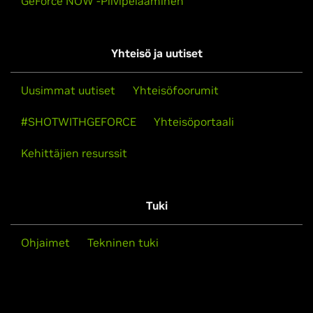
GeForce NOW -Pilvipelaaminen
Yhteisö ja uutiset
Uusimmat uutiset
Yhteisöfoorumit
#SHOTWITHGEFORCE
Yhteisöportaali
Kehittäjien resurssit
Tuki
Ohjaimet
Tekninen tuki