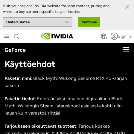
Visit your regional NVIDIA website for local content, pricing and
where to buy partners specific to your location.
Continue
Skip
Sign In
to
FI
main
GeForce
content
Käyttöehdot
Paketin nimi
: Black Myth: Wukong GeForce RTX 40 -sarjan
paketti
Paketin tiedot
: Enintään yksi ilmainen digitaalinen Black
Myth: Wukongin Steam-latauskoodi asiakasta kohti niin
kauan kuin varastoa riittää.
Tarjoukseen oikeuttavat tuotteet
: Tarjous koskee
valikoituja GeForce RTX 4090-, 4080 SUPER-, 4080-, 4070