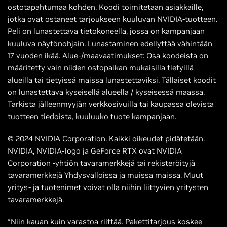
ostotapahtumaa kohden. Koodi toimitetaan asiakkaille,
jotka ovat ostaneet tarjoukseen kuuluvan NVIDIA-tuotteen.
Peli on lunastettava tietokoneella, jossa on kampanjaan
kuuluva näytönohjain. Lunastaminen edellyttää vähintään
17 vuoden ikää. Alue-/maavaatimukset: Osa koodeista on
määritetty vain niiden ostopaikan mukaisilla tietyillä
alueilla tai tietyissä maissa lunastettaviksi. Tällaiset koodit
on lunastettava kyseisellä alueella / kyseisessä maassa.
Tarkista jälleenmyyjän verkkosivuilla tai kaupassa olevista
tuotteen tiedoista, kuuluuko tuote kampanjaan.
© 2024 NVIDIA Corporation. Kaikki oikeudet pidätetään.
NVIDIA, NVIDIA-logo ja GeForce RTX ovat NVIDIA
Corporation -yhtiön tavaramerkkejä tai rekisteröityjä
tavaramerkkejä Yhdysvalloissa ja muissa maissa. Muut
yritys- ja tuotenimet voivat olla niihin liittyvien yritysten
tavaramerkkejä.
*Niin kauan kuin varastoa riittää. Pakettitarjous koskee