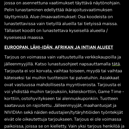
jossa on asennettuna vaatimukset täyttävä näytönohjain.
Pelin lunastaminen edellyttää ikärajoitusvaatimuksen
täyttymistä. Alue-/maavaatimukset: Osa koodeista on
lunastettavissa vain tietyillä alueilla tai tietyissä maissa.
Tällaiset koodit on lunastettava kyseisellä alueella /
kyseisessä maassa.
EUROOPAN, LÄHI-IDÄN, AFRIKAN JA INTIAN ALUEET
Tarjous on voimassa vain valtuutetuilla verkkokaupoilla ja
jälleenmyyjillä. Katso lunastusohjeet napsauttamalla
tätä
.
Tarjousta ei voi korvata, vaihtaa toiseen, myydä tai vaihtaa
käteiseksi tai muihin tuotteisiin tai palveluihin. Asiakkaat
ovat vastuussa mahdollisesta myyntiverosta. Tarjousta ei
voi yhdistää muihin tarjouksiin, käteiskorttiin, Game Time -
korttiin, ostohyvitykseen tai alennuskuponkiin. Tuotteen
saatavuus on rajoitettu. Jälleenmyyjät, maahantuojat ja
NIVIDIAn sekä näiden edustajien/tytäryhtiöiden työntekijät
eivät ole oikeutettuja tarjoukseen. Tarjous ei ole voimassa
paikoissa, joissa se on kielletty. Vain yksi tarjous henkilöä ja