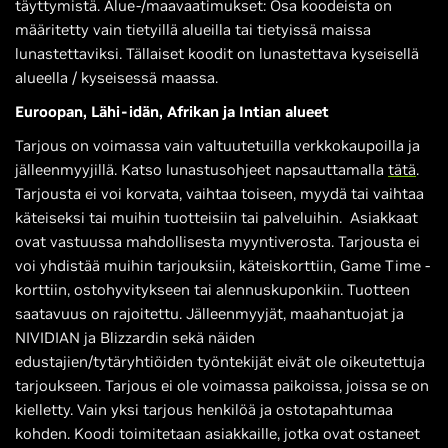
täyttymistä. Alue-/maavaatimukset: Osa koodeista on
määritetty vain tietyillä alueilla tai tietyissä maissa
lunastettaviksi. Tällaiset koodit on lunastettava kyseisellä
alueella / kyseisessä maassa.
Euroopan, Lähi-idän, Afrikan ja Intian alueet
Tarjous on voimassa vain valtuutetuilla verkkokaupoilla ja
jälleenmyyjillä. Katso lunastusohjeet napsauttamalla
tätä
.
Tarjousta ei voi korvata, vaihtaa toiseen, myydä tai vaihtaa
käteiseksi tai muihin tuotteisiin tai palveluihin. Asiakkaat
ovat vastuussa mahdollisesta myyntiverosta. Tarjousta ei
voi yhdistää muihin tarjouksiin, käteiskorttiin, Game Time -
korttiin, ostohyvitykseen tai alennuskuponkiin. Tuotteen
saatavuus on rajoitettu. Jälleenmyyjät, maahantuojat ja
NIVIDIAN ja Blizzardin sekä näiden
edustajien/tytäryhtiöiden työntekijät eivät ole oikeutettuja
tarjoukseen. Tarjous ei ole voimassa paikoissa, joissa se on
kielletty. Vain yksi tarjous henkilöä ja ostotapahtumaa
kohden. Koodi toimitetaan asiakkaille, jotka ovat ostaneet