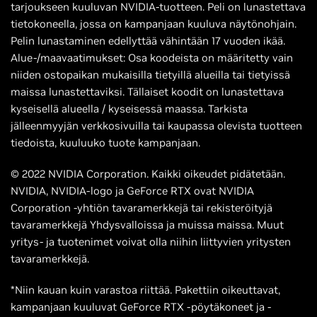
tarjoukseen kuuluvan NVIDIA-tuotteen. Peli on lunastettava
tietokoneella, jossa on kampanjaan kuuluva näytönohjain.
Pelin lunastaminen edellyttää vähintään 17 vuoden ikää.
Alue-/maavaatimukset: Osa koodeista on määritetty vain
niiden ostopaikan mukaisilla tietyillä alueilla tai tietyissä
maissa lunastettaviksi. Tällaiset koodit on lunastettava
kyseisellä alueella / kyseisessä maassa. Tarkista
jälleenmyyjän verkkosivuilla tai kaupassa olevista tuotteen
tiedoista, kuuluuko tuote kampanjaan.
© 2022 NVIDIA Corporation. Kaikki oikeudet pidätetään.
NVIDIA, NVIDIA-logo ja GeForce RTX ovat NVIDIA
Corporation -yhtiön tavaramerkkejä tai rekisteröityjä
tavaramerkkejä Yhdysvalloissa ja muissa maissa. Muut
yritys- ja tuotenimet voivat olla niihin liittyvien yritysten
tavaramerkkejä.
*Niin kauan kuin varastoa riittää. Pakettiin oikeuttavat,
kampanjaan kuuluvat GeForce RTX -pöytäkoneet ja -