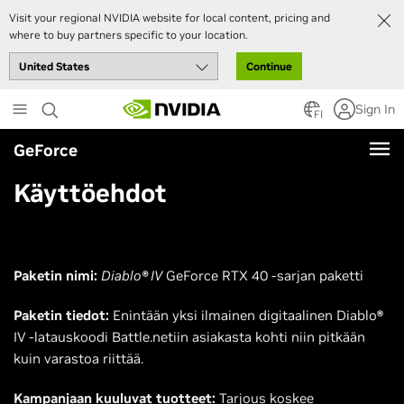
Visit your regional NVIDIA website for local content, pricing and
where to buy partners specific to your location.
Continue
Skip
Sign In
to
FI
main
GeForce
content
Käyttöehdot
Paketin nimi:
Diablo
®
IV
GeForce RTX 40 -sarjan paketti
Paketin tiedot:
Enintään yksi ilmainen digitaalinen Diablo
®
IV
-latauskoodi Battle.netiin asiakasta kohti niin pitkään
kuin varastoa riittää.
Kampanjaan kuuluvat tuotteet:
Tarjous koskee