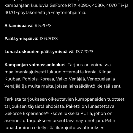
kampanjaan kuuluvia GeForce RTX 4090-, 4080-, 4070 Ti- ja
4070 -pöytäkoneita ja -näytönohjaimia.
Alkamispäivä:
9.5.2023
Päättymispäivä:
13.6.2023
Lunastuskauden päättymispäivä:
13.7.2023
Kampanjan voimassaoloalue:
Tarjous on voimassa
maailmanlaajuisesti lukuun ottamatta Irania, Kiinaa,
Kuubaa, Pohjois-Koreaa, Valko-Venäjää, Venezuelaa ja
Venäjää (ja muita maita, joissa lainsäädäntö kieltää sen).
Tarkista tarjoukseen oikeuttavien kumppaneiden tuotteet
tarjouksen täysistä ehdoista. Paketti on lunastettava
GeForce Experience™ -sovelluksella PC:llä, johon on
asennettu tarjoukseen oikeuttava näytönohjain. Pelin
lunastaminen edellyttää ikärajoitusvaatimuksen