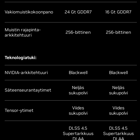
Vakiomuistikokoonpano
24 Gt GDDR7
16 Gt GDDR7
Muistin rajapinta-
256-bittinen
256-bittinen
arkkitehtuuri
Teknologiatuki:
NVIDIA-arkkitehtuuri
Blackwell
Blackwell
Neljäs
Neljäs
Säteenseurantaytimet
sukupolvi
sukupolvi
Viides
Viides
Tensor-ytimet
sukupolvi
sukupolvi
DLSS 4.5
DLSS 4.5
Supertarkkuus
Supertarkkuus
DLAA
DLAA