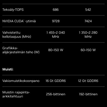
Tekoäly-TOPS
686
542
NVIDIA CUDA
-ytimiä
9728
7424
®
Vahvistettu
1 455–2 040
1 350–2 280
kellotaajuus (MHz)
MHz
MHz
Grafiikka-
80–150 W
60–150 W
alijärjestelmän teho (W)
Muisti:
Vakiomuistikokoonpano
16 Gt GDDR6
12 Gt GDDR6
Muistin rajapinta-
256-bittinen
192-bittinen
arkkitehtuuri