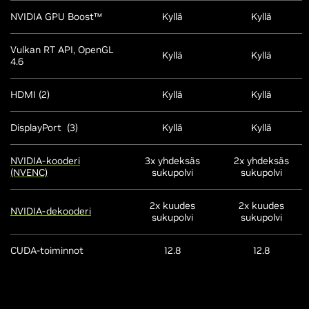
NVIDIA GPU Boost™
Kyllä
Kyllä
Vulkan RT API, OpenGL
Kyllä
Kyllä
4.6
HDMI (2)
Kyllä
Kyllä
DisplayPort (3)
Kyllä
Kyllä
NVIDIA-kooderi
3x yhdeksäs
2x yhdeksäs
(NVENC)
sukupolvi
sukupolvi
2x kuudes
2x kuudes
NVIDIA-dekooderi
sukupolvi
sukupolvi
CUDA-toiminnot
12.8
12.8