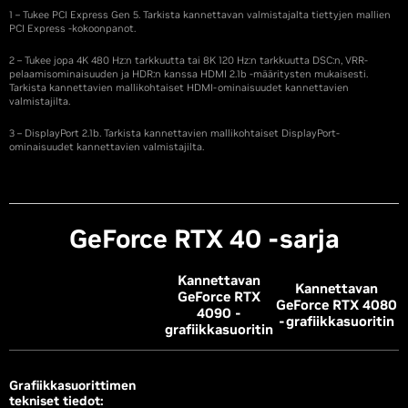
1 – Tukee PCI Express Gen 5. Tarkista kannettavan valmistajalta tiettyjen mallien
PCI Express -kokoonpanot.
2 – Tukee jopa 4K 480 Hz:n tarkkuutta tai 8K 120 Hz:n tarkkuutta DSC:n, VRR-
pelaamisominaisuuden ja HDR:n kanssa HDMI 2.1b -määritysten mukaisesti.
Tarkista kannettavien mallikohtaiset HDMI-ominaisuudet kannettavien
valmistajilta.
3 – DisplayPort 2.1b. Tarkista kannettavien mallikohtaiset DisplayPort-
ominaisuudet kannettavien valmistajilta.
G
eForce RTX 40 -sarja
Kannettavan
Kannettavan
G
eForce RTX
G
eForce RTX 4080
4090 -
-grafiikkasuoritin
grafiikkasuoritin
Grafiikkasuorittimen
tekniset tiedot: