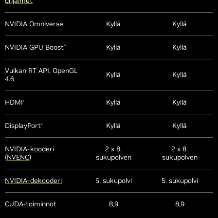
ohjaimet
NVIDIA Omniverse
Kyllä
Kyllä
NVIDIA GPU Boost
Kyllä
Kyllä
™
Vulkan RT API, OpenGL
Kyllä
Kyllä
4.6
HDMI
Kyllä
Kyllä
1
DisplayPort
Kyllä
Kyllä
2
NVIDIA-kooderi
2 x 8.
2 x 8.
(NVENC)
sukupolven
sukupolven
NVIDIA-dekooderi
5. sukupolvi
5. sukupolvi
CUDA-toiminnot
8,9
8,9