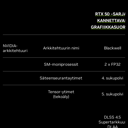
RTX 50 -SARJA
KANNETTAVAN
GRAFIIKKASUORI
NVIDIA-
Arkkitehtuurin nimi
Blackwell
arkkitehtuuri
SM-moniprosessit
2 x FP32
Säteenseurantaytimet
4. sukupolvi
Tensor-ytimet
5. sukupolvi
(tekoäly)
DLSS 4.5
Supertarkkuus
DLAA