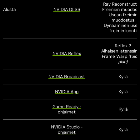
Ray Reconstructi
Alusta
NVIDIA DLSS
Freimien muodost
Usean freimin
muodostus
Dynaaminen usea
freimin luonti
Reflex 2
Alhaisen latenssin t
NVIDIA Reflex
Frame Warp
(tulo
pian)
NVIDIA Broadcast
Kyllä
NVIDIA App
Kyllä
Game Ready -
Kyllä
ohjaimet
NVIDIA Studio -
Kyllä
ohjaimet