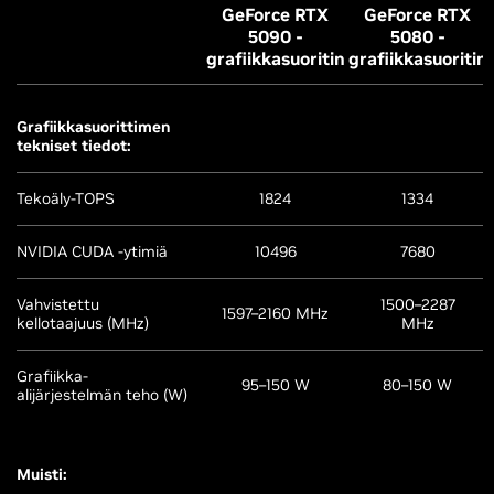
GeForce RTX
GeForce RTX
5090 -
5080 -
grafiikkasuoritin
grafiikkasuoritin
Grafiikkasuorittimen
tekniset tiedot:
Tekoäly-TOPS
1824
1334
NVIDIA CUDA -ytimiä
10496
7680
Vahvistettu
1500–2287
1597–2160 MHz
kellotaajuus (MHz)
MHz
Grafiikka-
95–150 W
80–150 W
alijärjestelmän teho (W)
Muisti: