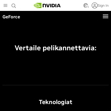
Skip
Sign In
to
FI
main
GeForce
content
Vertaile pelikannettavia:
Teknologiat