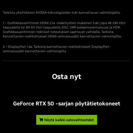
Tarkista yksittäisten NVIDIA-teknologioiden tuki kannettavan valmistajalta.
1 – Grafiikkasuorittimen HDMI 2.1a -määritysten mukainen tuki: jopa 4K 240 Hz:n
taajuudella tai 8K 60 Hz:n taajuudella, DSC, VRR-pelaamisominaisuus ja HDR.
Grafiikkasuorittimien tekniset toteutukset saattavat vaihdella. Tarkista
kannettavien mallikohtaiset HDMI-ominaisuudet kannettavien valmistajilta.
2 – DisplayPort 1.4a. Tarkista kannettavien mallikohtaiset DisplayPort-
ominaisuudet kannettavien valmistajilta.
Osta nyt
GeForce RTX 50 -sarjan pöytätietokoneet
Näytä kaikki ostovaihtoehdot