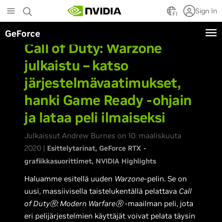
Skip
Sign In
to
FI
main
GeForce
content
Call of Duty: Warzone
julkaistu – katso
järjestelmävaatimukset,
hanki Game Ready -ohjain
ja lataa peli ilmaiseksi
Julkaissut Andrew Burnes on 10. maaliskuuta
2020 |
Esittelytarinat
GeForce RTX -
grafiikkasuorittimet
NVIDIA Highlights
Haluamme esitellä uuden
Warzone
-pelin. Se on
uusi, massiivisella taistelukentällä pelattava
Call
of DutyⓇ: Modern WarfareⓇ
-maailman peli, jota
eri pelijärjestelmien käyttäjät voivat pelata täysin