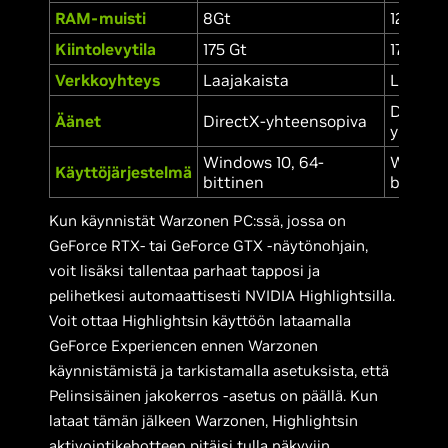
RAM-muisti
8Gt
12Gt
Kiintolevytila
175 Gt
175 Gt
Verkkoyhteys
Laajakaista
Laajaka
DirectX
Äänet
DirectX-yhteensopiva
yhteen
Windows 10, 64-
Windows
Käyttöjärjestelmä
bittinen
bittine
Kun käynnistät Warzonen PC:ssä, jossa on
GeForce RTX- tai GeForce GTX -näytönohjain,
voit lisäksi tallentaa parhaat tapposi ja
pelihetkesi automaattisesti NVIDIA Highlightsilla.
Voit ottaa Highlightsin käyttöön lataamalla
GeForce Experiencen ennen Warzonen
käynnistämistä ja tarkistamalla asetuksista, että
Pelinsisäinen jakokerros -asetus on päällä. Kun
lataat tämän jälkeen Warzonen, Highlightsin
aktivointikehotteen pitäisi tulla näkyviin.