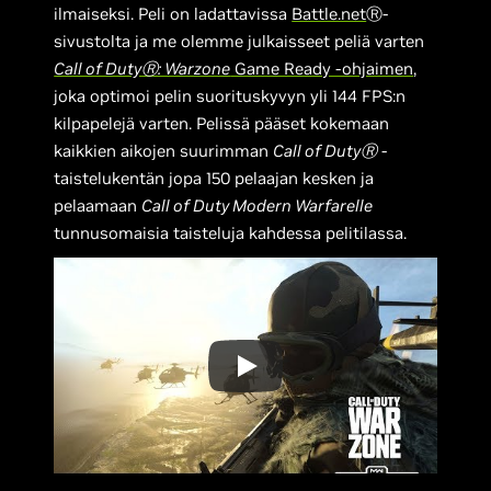
ilmaiseksi. Peli on ladattavissa
Battle.net
Ⓡ-
sivustolta ja me olemme julkaisseet peliä varten
Call of DutyⓇ: Warzone
Game Ready -ohjaimen
,
joka optimoi pelin suorituskyvyn yli 144 FPS:n
kilpapelejä varten. Pelissä pääset kokemaan
kaikkien aikojen suurimman
Call of DutyⓇ
-
taistelukentän jopa 150 pelaajan kesken ja
pelaamaan
Call of Duty Modern Warfarelle
tunnusomaisia taisteluja kahdessa pelitilassa.