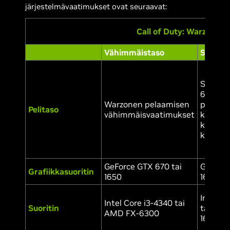
järjestelmävaatimukset ovat seuraavat:
Call of Duty: Warzonen
Vähimmäistaso
Suositu
Suosit
60 FPS
Warzonen pelaamisen
pelaami
Pelitaso
vähimmäisvaatimukset
kaikissa
kaikki 
keskita
GeForce GTX 670 tai
GeForce
Grafiikkasuoritin
1650
1660
Intel C
Intel Core i3-4340 tai
Suoritin
tai AM
AMD FX-6300
1600X