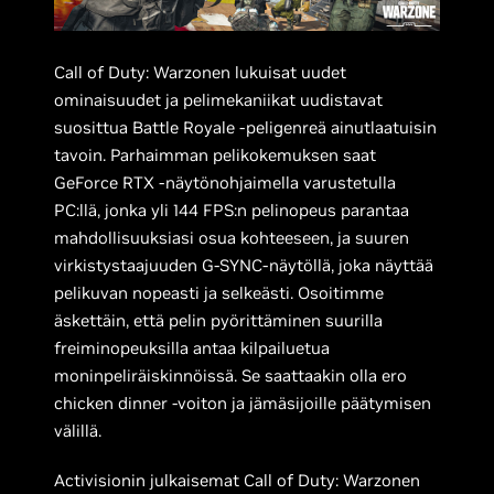
Call of Duty: Warzonen lukuisat uudet
ominaisuudet ja pelimekaniikat uudistavat
suosittua Battle Royale -peligenreä ainutlaatuisin
tavoin. Parhaimman pelikokemuksen saat
GeForce RTX -näytönohjaimella varustetulla
PC:llä, jonka yli 144 FPS:n pelinopeus parantaa
mahdollisuuksiasi osua kohteeseen, ja suuren
virkistystaajuuden G-SYNC-näytöllä, joka näyttää
pelikuvan nopeasti ja selkeästi. Osoitimme
äskettäin, että pelin pyörittäminen suurilla
freiminopeuksilla antaa kilpailuetua
moninpeliräiskinnöissä. Se saattaakin olla ero
chicken dinner -voiton ja jämäsijoille päätymisen
välillä.
Activisionin julkaisemat Call of Duty: Warzonen