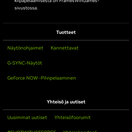
kilpapelaamisesta on FramesWinGames-
sivustossa.
Tuotteet
Näytönohjaimet
Kannettavat
G-SYNC-Näytöt
GeForce NOW -Pilvipelaaminen
Yhteisö ja uutiset
Uusimmat uutiset
Yhteisöfoorumit