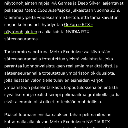
näytönohjainten rajoja. 4A Games ja Deep Silver laajentavat
pelisarjaa
Metro Exoduksella
,joka julkaistaan vuonna 2019.
Olemme ylpeitä voidessamme kertoa, että tämä kaivatun
sarjan kolmas peli hyödyntää
GeForce RTX -
näytönohjainten
reaaliaikaista NVIDIA RTX -
säteenseurantaa.
Tarkemmin sanottuna Metro Exoduksessa käytetään
säteenseurannalla toteutettua yleistä valaistusta, joka
parantaa luonnonvalaistuksen realismia merkittävästi, ja
säteenseurannalla toteutettua ympäristön okkluusiota,
jolla lisätään valon tielle tulevien esineiden varjot
ympäristöön pikselintarkasti. Lopputuloksena on entistä
syvällisempi ja realistisempi pelimaailma grafiikoilla, jotka
eivät aiemmin olisi olleet mitenkään mahdollisia.
Pääset luomaan ensikatsauksen tähän pelimaailmaan
katsomalla alla olevan Metro Exoduksen NVIDIA RTX -