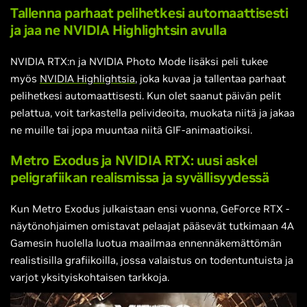
Tallenna parhaat pelihetkesi automaattisesti
ja jaa ne NVIDIA Highlightsin avulla
NVIDIA RTX:n ja NVIDIA Photo Mode lisäksi peli tukee
myös
NVIDIA Highlightsia
, joka kuvaa ja tallentaa parhaat
pelihetkesi automaattisesti. Kun olet saanut päivän pelit
pelattua, voit tarkastella pelivideoita, muokata niitä ja jakaa
ne muille tai jopa muuntaa niitä GIF-animaatioiksi.
Metro Exodus ja NVIDIA RTX: uusi askel
peligrafiikan realismissa ja syvällisyydessä
Kun Metro Exodus julkaistaan ensi vuonna, GeForce RTX -
näytönohjaimen omistavat pelaajat pääsevät tutkimaan 4A
Gamesin huolella luotua maailmaa ennennäkemättömän
realistisilla grafiikoilla, jossa valaistus on todentuntuista ja
varjot yksityiskohtaisen tarkkoja.