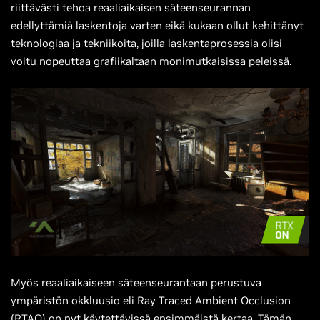
riittävästi tehoa reaaliaikaisen säteenseurannan
edellyttämiä laskentoja varten eikä kukaan ollut kehittänyt
teknologiaa ja tekniikoita, joilla laskentaprosessia olisi
voitu nopeuttaa grafiikaltaan monimutkaisissa peleissä.
Myös reaaliaikaiseen säteenseurantaan perustuva
ympäristön okkluusio eli Ray Traced Ambient Occlusion
(RTAO) on nyt käytettävissä ensimmäistä kertaa. Tämän