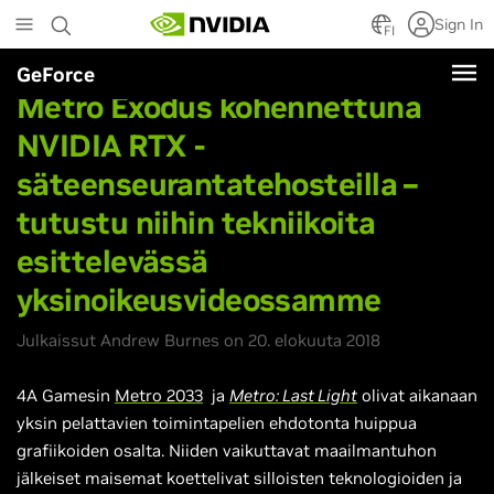
Skip
Sign In
to
FI
main
GeForce
content
Metro Exodus kohennettuna
NVIDIA RTX -
säteenseurantatehosteilla –
tutustu niihin tekniikoita
esittelevässä
yksinoikeusvideossamme
Julkaissut Andrew Burnes on 20. elokuuta 2018
4A Gamesin
Metro 2033
ja
Metro: Last Light
olivat aikanaan
yksin pelattavien toimintapelien ehdotonta huippua
grafiikoiden osalta. Niiden vaikuttavat maailmantuhon
jälkeiset maisemat koettelivat silloisten teknologioiden ja