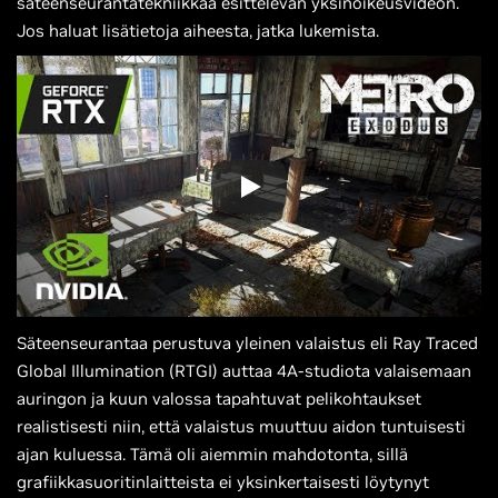
säteenseurantatekniikkaa esittelevän yksinoikeusvideon.
Jos haluat lisätietoja aiheesta, jatka lukemista.
Säteenseurantaa perustuva yleinen valaistus eli Ray Traced
Global Illumination (RTGI) auttaa 4A-studiota valaisemaan
auringon ja kuun valossa tapahtuvat pelikohtaukset
realistisesti niin, että valaistus muuttuu aidon tuntuisesti
ajan kuluessa. Tämä oli aiemmin mahdotonta, sillä
grafiikkasuoritinlaitteista ei yksinkertaisesti löytynyt