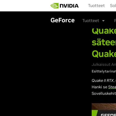
Skip
Tuotteet
So
to
main
content
GeForce
Tuotteet
Quake
sätee
Quake
Julkaissut A
Esittelytarina
Quake II RTX
,
Hanki se
Ste
Sovelluskehit