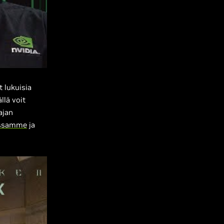
 lukuisia
llä voit
ajan
lissamme
ja