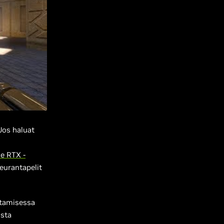
Jos haluat
e RTX -
eurantapelit
ntamisessa
ista