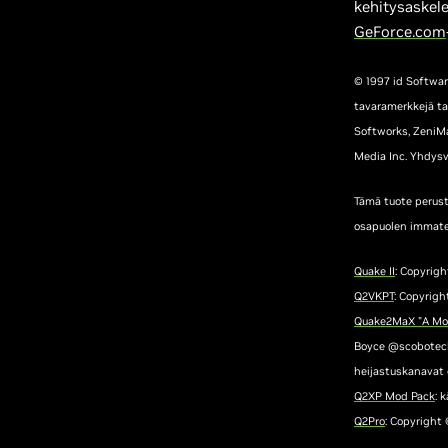
kehitysaskele
GeForce.com
© 1997 id Software
tavaramerkkejä ta
Softworks, ZeniMax
Media Inc. Yhdysv
Tämä tuote perustu
osapuolen immater
Quake II
: Copyrigh
Q2VKPT
: Copyrigh
Quake2MaX "A Mo
Boyce @scobotech.
heijastuskanavat 
Q2XP Mod Pack
: 
Q2Pro
: Copyright