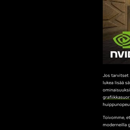
Jos tarvitset
lukea lisää s
ominaisuuksi
grafiikkasuor
huippunopeuk
Toivomme, et
moderneilla g