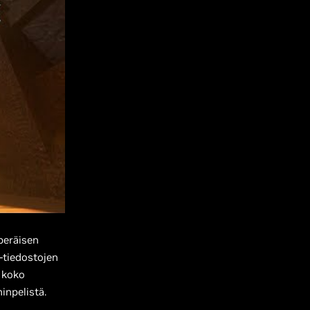
peräisen
 -tiedostojen
 koko
npelistä.