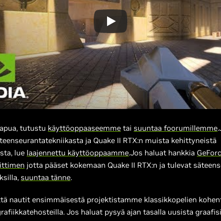
 apua, tutustu
käyttöoppaaseemme
tai
suuntaa foorumillemme
.
äteenseurantatekniikasta ja Quake II RTX:n muista kehittyneistä
sta, lue
laajennettu käyttöoppaamme
.Jos haluat hankkia
GeForc
ittimen
jotta pääset kokemaan Quake II RTX:n ja tulevat säteens
silla,
suuntaa tänne
.
tä nautit ensimmäisestä projektistamme klassikkopelien kohe
rafiikkatehosteilla. Jos haluat pysyä ajan tasalla uusista graafis