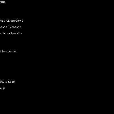
raa
vat rekisteröityjä
thesda, Bethesda
a omistaa ZeniMax
stä (kolmannen
2019 D Scott
- ja