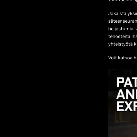
Jokaista yksi
säteenseurant
heijastumia, 
tehosteita ih
yhteistyötä 
Voit katsoa 