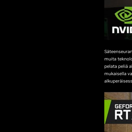
Säteenseuran
muita teknolo
pelata peliä 
mukaisella va
alkuperäises