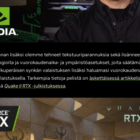
nan lisäksi olemme tehneet tekstuuriparannuksia sekä lisänneet
gioita ja vuorokaudenaika- ja ympäristöasetukset, joita säätämä
alkuperäisen synkän valaistuksen lisäksi haluamasi vuorokauden
laistuksella. Tarkempia tietoja pelistä on
äskettäisessä artikke
sä
Quake II RTX
-julkistuksessa
.