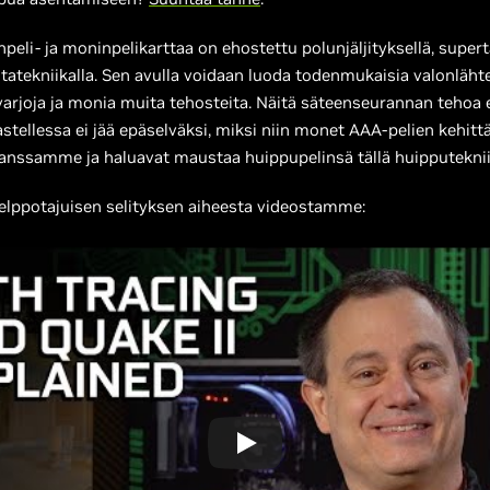
npeli- ja moninpelikarttaa on ehostettu polunjäljityksellä, supert
atekniikalla. Sen avulla voidaan luoda todenmukaisia valonlähte
varjoja ja monia muita tehosteita. Näitä säteenseurannan tehoa e
astellessa ei jää epäselväksi, miksi niin monet AAA-pelien kehitt
kanssamme ja haluavat maustaa huippupelinsä tällä huipputekni
helppotajuisen selityksen aiheesta videostamme: