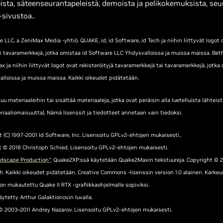
ista, säteenseurantapeleistä, demoista ja pelikokemuksista, seu
-sivustoa..
 LLC, a ZeniMax Media -yhtiö. QUAKE, id, id Software, id Tech ja niihin liittyvät logot o
i tavaramerkkejä, jotka omistaa id Software LLC Yhdysvalloissa ja muissa maissa. Be
 ja niihin liittyvät logot ovat rekisteröityjä tavaramerkkejä tai tavaramerkkejä, jotk
alloissa ja muissa maissa. Kaikki oikeudet pidätetään.
u materiaaleihin tai sisältää materiaaleja, jotka ovat peräisin alla luetelluista lähtei
iaaliomaisuutta). Nämä lisenssit ja tiedotteet annetaan vain tiedoksi.
t (C) 1997-2001 Id Software, Inc. Lisensoitu GPLv2-ehtojen mukaisesti..
t © 2018 Christoph Schied. Lisensoitu GPLv2-ehtojen mukaisesti.
dscape Production"
: Quake2XP:ssä käytetään Quake2Maxin tekstuureja. Copyright © 
 Kaikki oikeudet pidätetään. Creative Commons -lisenssin version 1.0 alainen. Karkeus
on mukautettu Quake II RTX -grafiikkaohjelmalle sopiviksi.
käytetty Arthur Galaktionovin luvalla.
 © 2003–2011 Andrey Nazarov. Lisensoitu GPLv2-ehtojen mukaisesti.