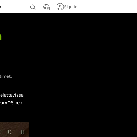
ki
Sign In
FI
a
i
timet
elattavissa!
teamOS:hen.