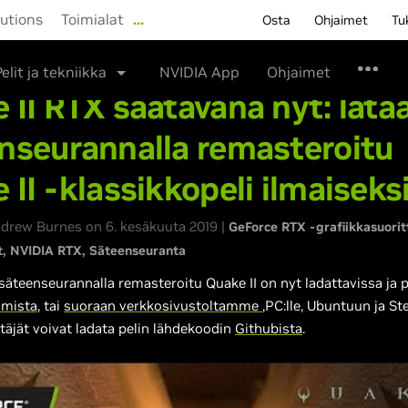
lutions
Toimialat
…
Osta
Ohjaimet
Tu
Pelit ja tekniikka
NVIDIA App
Ohjaimet
 II RTX saatavana nyt: lata
nseurannalla remasteroitu
 II -klassikkopeli ilmaiseks
ndrew Burnes on 6. kesäkuuta 2019 |
GeForce RTX -grafiikkasuorit
t
NVIDIA RTX
Säteenseuranta
 säteenseurannalla remasteroitu Quake II on nyt ladattavissa ja p
amista
, tai
suoraan verkkosivustoltamme
,PC:lle, Ubuntuun ja S
täjät voivat ladata pelin lähdekoodin
Githubista
.