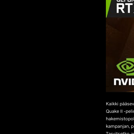
Kaikki pääse
Quake II -pel
hakemistopol
kampanjan, p
Tarvitsetko 