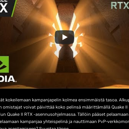
vät kokeilemaan kampanjapelin kolmea ensimmäistä tasoa. Alku
in omistajat voivat päivittää koko pelinsä määrittämällä Quake II
un Quake II RTX -asennusohjelmassa. Tällöin pääset pelaamaan
elaamaan kampanjaa yhteispelinä ja nauttimaan PvP-verkkomoni
apua asentamiseen?
Suuntaa tänne
.