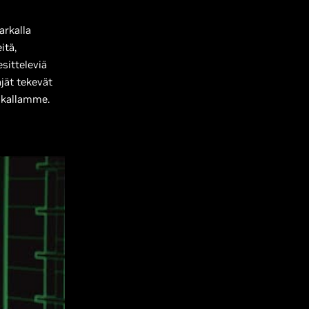
arkalla
itä,
sitteleviä
äjät tekevät
ikallamme.