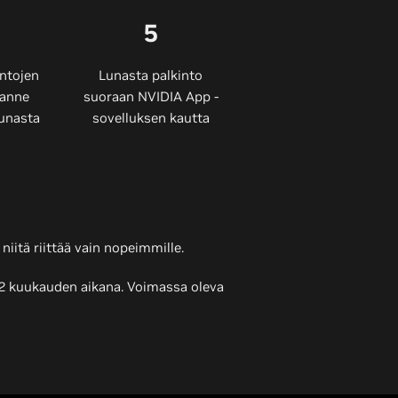
5
intojen
Lunasta palkinto
lanne
suoraan NVIDIA App -
Lunasta
sovelluksen kautta
 niitä riittää vain nopeimmille.
 12 kuukauden aikana. Voimassa oleva