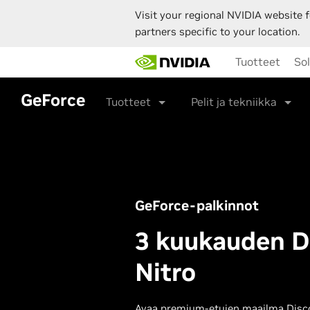
Visit your regional NVIDIA website f
partners specific to your location.
Skip
Tuotteet
So
to
main
content
GeForce
Tuotteet
Pelit ja tekniikka
GeForce-palkinnot
3 kuukauden D
Nitro
Avaa premium-etujen maailma Discor