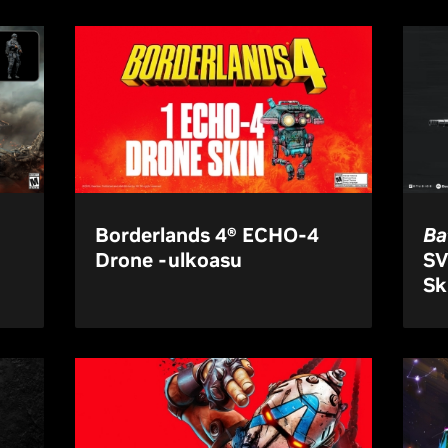
Borderlands 4® ECHO-4
Ba
Drone -ulkoasu
SV
Sk