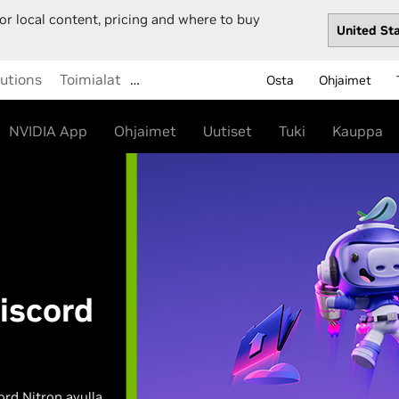
or local content, pricing and where to buy
lutions
Toimialat
…
Osta
Ohjaimet
NVIDIA App
Ohjaimet
Uutiset
Tuki
Kauppa
iscord
d Nitron avulla.