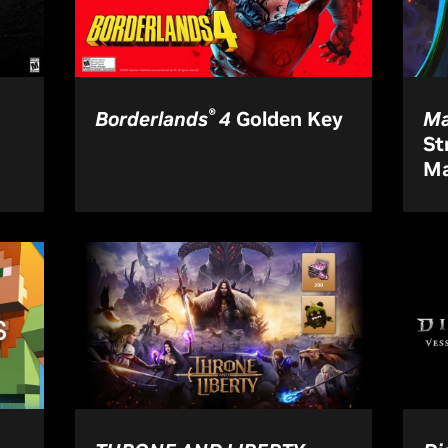
®
Borderlands
4
Golden Key
Ma
St
Ma