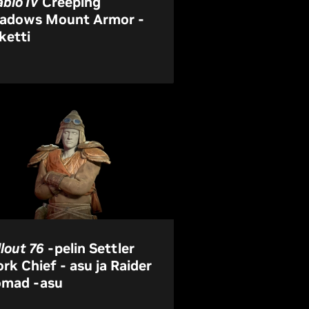
ablo IV
Creeping
adows Mount Armor -
ketti
llout 76
-pelin Settler
rk Chief - asu ja Raider
mad -asu