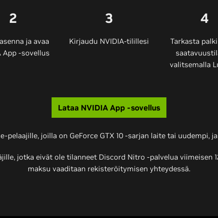
2
3
4
 asenna ja avaa
Kirjaudu NVIDIA-tilillesi
Tarkasta palk
 App -sovellus
saatavuusti
valitsemalla 
Lataa NVIDIA App -sovellus
-pelaajille, joilla on GeForce GTX 10 -sarjan laite tai uudempi, ja
ille, jotka eivät ole tilanneet Discord Nitro -palvelua viimeisen
maksu vaaditaan rekisteröitymisen yhteydessä.