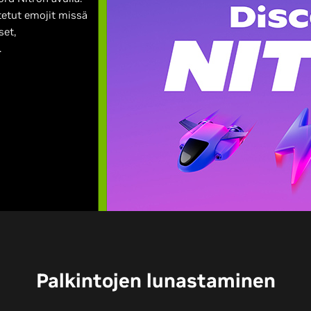
etut emojit missä
set,
.
Palkintojen lunastaminen