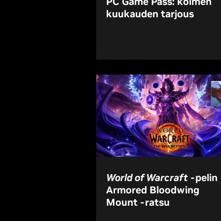
PC Game Pass: kolmen
kuukauden tarjous
World of Warcraft
-pelin
Armored Bloodwing
Mount -ratsu