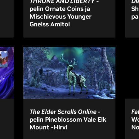
THRONE AND LIBERTY
-
Di
pelin Ornate Coins ja
Sh
Mischievous Younger
pa
Gneiss Amitoi
The Elder Scrolls Online
-
Fa
pelin Pineblossom Vale Elk
Wo
Mount -Hirvi
No