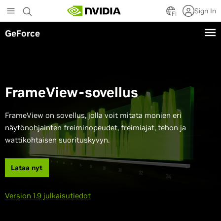
Skip
Sign In
to
FI
main
GeForce
content
FrameView-sovellus
FrameView on sovellus, jolla voit mitata monien eri
näytönohjainten freiminopeudet, freimiajat, tehon ja
wattikohtaisen suorituskyvyn.
Lataa nyt
Version 1.9 julkaisutiedot