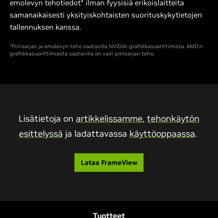
emolevyn tehotiedot* ilman fyysisiä erikoislaitteita
samanaikaisesti yksityiskohtaisten suorituskykytietojen
tallennuksen kanssa.
*Piirisarjan ja emolevyn teho saatavilla NVIDIA-grafiikkasuorittimista. AMD:n
grafiikkasuorittimiasta saatavilla on vain piirisarjan teho.
Lisätietoja on
artikkelissamme
,
tehonkäytön
esittelyssä
ja ladattavassa
käyttöoppaassa
.
Lataa FrameView
Tuotteet