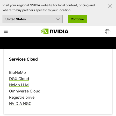
Visit your regional NVIDIA website for local content, pricing and
where to buy partners specific to your location.
Produits
Continue
Skip
Produits NVIDIA pouvant combler les besoins de
to
FR
votre entreprise.
main
content
Services Cloud
BioNeMo
DGX Cloud
NeMo LLM
Omniverse Cloud
Registre privé
NVIDIA NGC