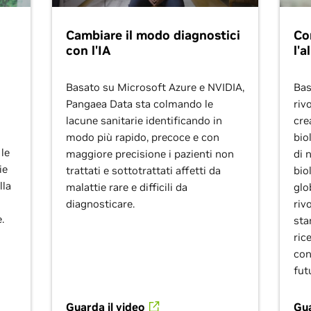
Cambiare il modo diagnostici
Co
con l'IA
l'a
Basato su Microsoft Azure e NVIDIA,
Bas
Pangaea Data sta colmando le
riv
lacune sanitarie identificando in
cre
modo più rapido, precoce e con
bio
 le
maggiore precisione i pazienti non
di 
ie
trattati e sottotrattati affetti da
bio
lla
malattie rare e difficili da
glo
diagnosticare.
riv
.
sta
ric
con
fut
Guarda il video
Gua