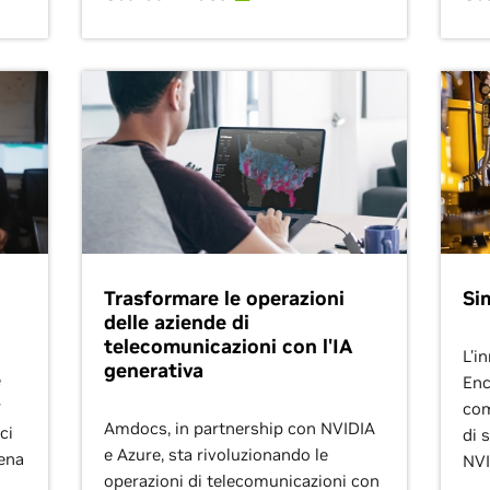
Trasformare le operazioni
Si
delle aziende di
telecomunicazioni con l'IA
L'i
generativa
e
Enc
r
com
Amdocs, in partnership con NVIDIA
ci
di 
e Azure, sta rivoluzionando le
cena
NVI
operazioni di telecomunicazioni con