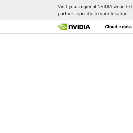
Visit your regional NVIDIA website f
partners specific to your location.
Skip
Cloud e data
to
main
content