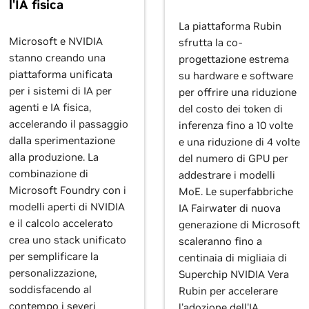
l'IA fisica
La piattaforma Rubin
Microsoft e NVIDIA
sfrutta la co-
stanno creando una
progettazione estrema
piattaforma unificata
su hardware e software
per i sistemi di IA per
per offrire una riduzione
agenti e IA fisica,
del costo dei token di
accelerando il passaggio
inferenza fino a 10 volte
dalla sperimentazione
e una riduzione di 4 volte
alla produzione. La
del numero di GPU per
combinazione di
addestrare i modelli
Microsoft Foundry con i
MoE. Le superfabbriche
modelli aperti di NVIDIA
IA Fairwater di nuova
e il calcolo accelerato
generazione di Microsoft
crea uno stack unificato
scaleranno fino a
per semplificare la
centinaia di migliaia di
personalizzazione,
Superchip NVIDIA Vera
soddisfacendo al
Rubin per accelerare
contempo i severi
l'adozione dell'IA.