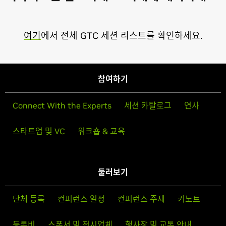
여기
에서 전체 GTC 세션 리스트를 확인하세요.
참여하기
Connect With the Experts
세션 카탈로그
연사
스타트업 및 VC
워크숍 & 교육
둘러보기
단체 등록
컨퍼런스 일정
컨퍼런스 주제
키노트
등록비
스폰서 및 전시업체
행사장 및 교통 안내