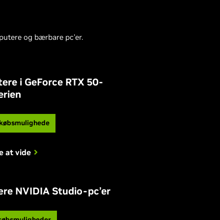
putere og bærbare pc'er.
ere i GeForce RTX 50-
erien
 købsmulighede
e at vide
re NVIDIA Studio-pc’er
 købsmuligheder