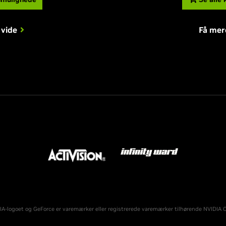
 vide
Få mer
IA-logoet og GeForce er varemærker eller registrerede varemærker tilhørende NVIDIA Co