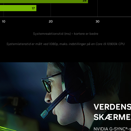
28
17
10
20
30
Systemreaktionstid (ms) – kortere er bedre
Systemlatenstid er målt ved 1080p, maks. indstillinger på en Core i9 10900k CPU
VERDENS
SKÆRME 
NVIDIA G-SYNC®-sk