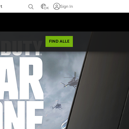
rt
Sign In
DK
FIND ALLE