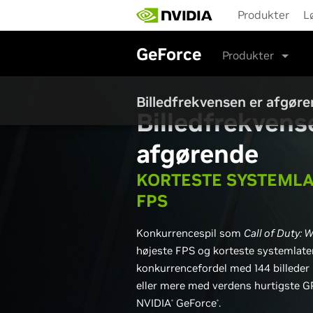
Skip
Produkter
L
to
main
content
GeForce
Produkter
Billedfrekvensen er afgør
Billedfrekvens
afgørende
KORTESTE SYSTEMLA
FPS
Konkurrencespil som
Call of Duty: 
højeste FPS og korteste systemlaten
konkurrencefordel med 144 billeder 
eller mere med verdens hurtigste GP
NVIDIA
GeForce
.
®
®