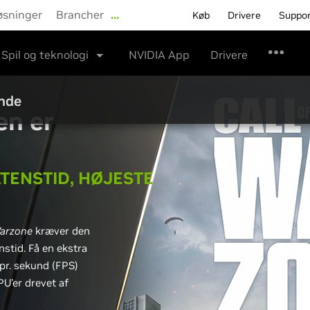
øsninger
Brancher
…
Køb
Drivere
Suppo
Spil og teknologi
NVIDIA App
Drivere
ende
en er
TENSTID, HØJESTE
Warzone
kræver den
stid. Få en ekstra
pr. sekund (FPS)
U’er drevet af