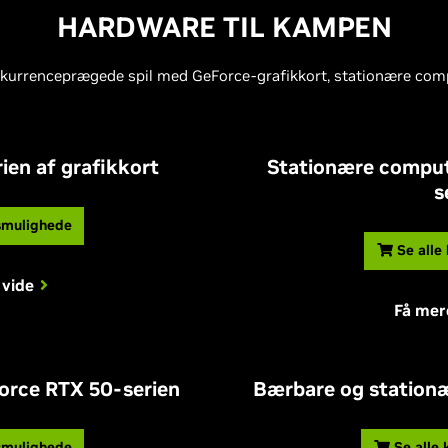
HARDWARE TIL KAMPEN
nkurrenceprægede spil med GeForce-grafikkort, stationære com
ien af grafikkort
Stationære comput
s
smulighede
Se alle
 vide
Få mer
Force RTX 50-serien
Bærbare og stationæ
smulighede
Se alle