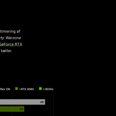
timering af
uty: Warzone
 GeForce RTX
tæller.
flex ON
+RTX 3080
+360Hz
48
43