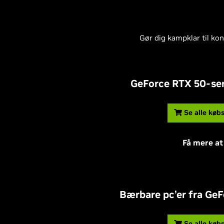
Gør dig kampklar til ko
GeForce RTX 50-ser
Se alle køb
Få mere at
Bærbare pc’er fra Ge
Se alle køb