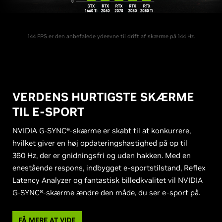
144 FPS er den anbefalede ydeevne til drift af skærme på 144 Hz.
VERDENS HURTIGSTE SKÆRME
TIL E-SPORT
NVIDIA G-SYNC®-skærme er skabt til at konkurrere,
hvilket giver en høj opdateringshastighed på op til
360 Hz, der er gnidningsfri og uden hakken. Med en
enestående respons, indbygget e-sportstilstand, Reflex
Latency Analyzer og fantastisk billedkvalitet vil NVIDIA
G-SYNC®-skærme ændre den måde, du ser e-sport på.
FÅ MERE AT VIDE