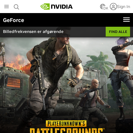
Skip
Sign In
to
DK
main
GeForce
content
Billedfrekvensen er afgørende
FIND ALLE