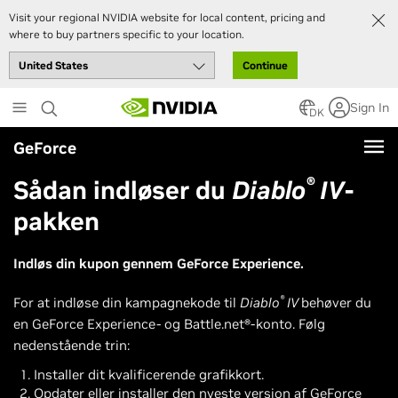
Visit your regional NVIDIA website for local content, pricing and
where to buy partners specific to your location.
Continue
Skip
Sign In
to
DK
main
GeForce
content
®
Sådan indløser du
Diablo
IV
-
pakken
Indløs din kupon gennem GeForce Experience.
®
For at indløse din kampagnekode til
Diablo
IV
behøver du
en GeForce Experience- og Battle.net®-konto. Følg
nedenstående trin:
Installer dit kvalificerende grafikkort.
Opdater eller installer den nyeste version af GeForce