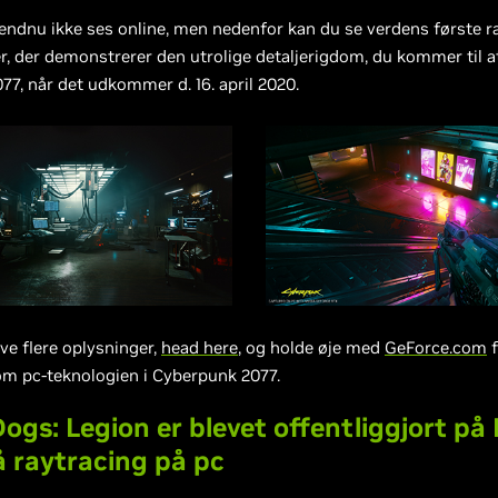
ndnu ikke ses online, men nedenfor kan du se verdens første r
, der demonstrerer den utrolige detaljerigdom, du kommer til at
7, når det udkommer d. 16. april 2020.
ave flere oplysninger,
head here
, og holde øje med
GeForce.com
f
om pc-teknologien i Cyberpunk 2077.
gs: Legion er blevet offentliggjort på
å raytracing på pc