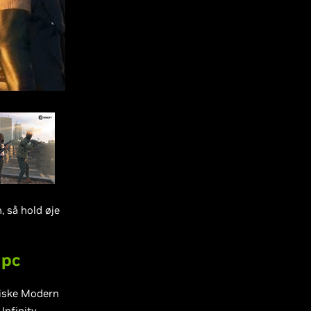
, så hold øje
 pc
oniske Modern
Infinity