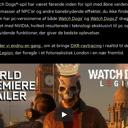
ch Dogs®-spil har været førende inden for spil med åbne verden
masser af NPC'er og andre banebrydende effekter, du ikke finde
en har pc-versionerne af både
Watch Dogs
og
Watch Dogs 2
drag
®
®
t med NVIDIA, hvilket resulterede i teknologi eksklusivt til pc o
idende funktioner, der giver de bedste oplevelser.
er vi endnu en gang
, om at bringe
DXR-raytracing
i realtid ti
 Legion
, der foregår i et fotorealistisk London i en nær fremtid.