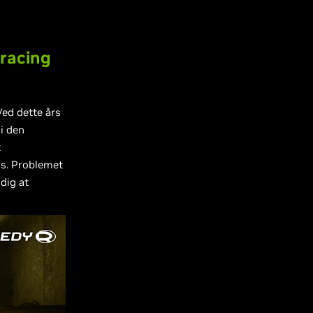
tracing
ed dette års
 i den
t
ys. Problemet
 dig at