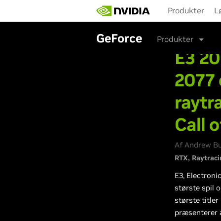
Skip
Produkter
L
to
main
content
GeForce
Produkter
E3 20
2077 
raytr
Call 
Af Andrew Bur
RTX
Raytraci
E3, Electroni
største spil 
største title
præsenterer a