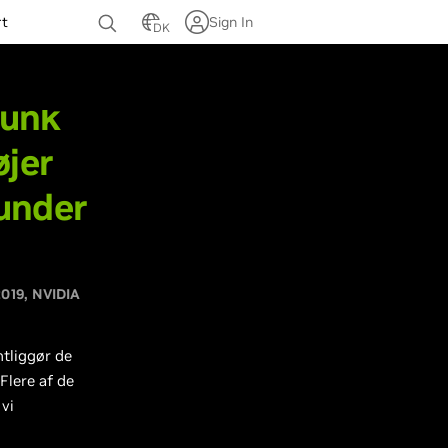
rt
Sign In
DK
punk
øjer
runder
2019
NVIDIA
ntliggør de
Flere af de
 vi