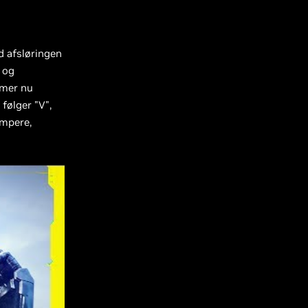
d afsløringen
r og
mer nu
følger "V",
æmpere,