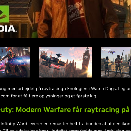
gang med arbejdet på raytracingteknologien i Watch Dogs: Legion
.com
for at få flere oplysninger og et første kig.
Duty: Modern Warfare får raytracing på
 Infinity Ward leverer en remaster helt fra bunden af af den ik
e. Til pc-udgivelsen har vi indgået samarbejde med
Activision og 