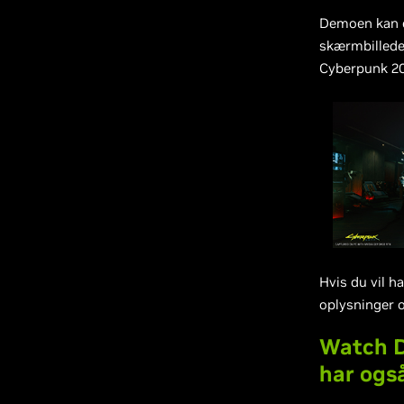
Demoen kan e
skærmbilleder
Cyberpunk 207
Hvis du vil h
oplysninger 
Watch Do
har ogs