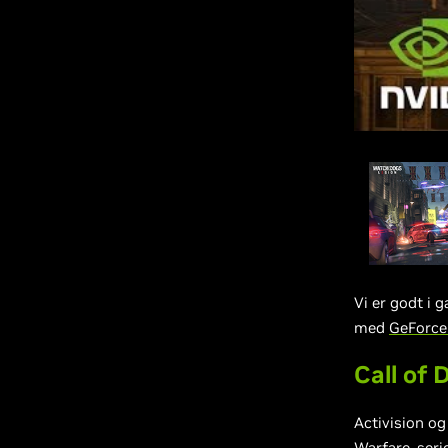
Vi er godt i 
med
GeForce
Call of 
Activision og
Warfare-seri