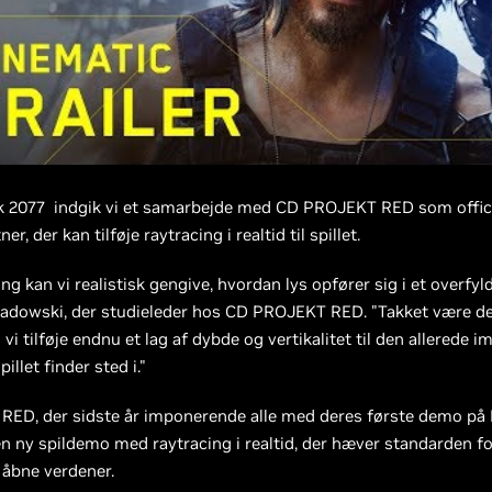
k 2077 indgik vi et samarbejde med CD PROJEKT RED som offic
er, der kan tilføje raytracing i realtid til spillet.
ng kan vi realistisk gengive, hvordan lys opfører sig i et overfyld
adowski, der studieleder hos CD PROJEKT RED. "Takket være d
 vi tilføje endnu et lag af dybde og vertikalitet til den allerede
illet finder sted i."
ED, der sidste år imponerende alle med deres første demo på E
n ny spildemo med raytracing i realtid, der hæver standarden fo
 åbne verdener.