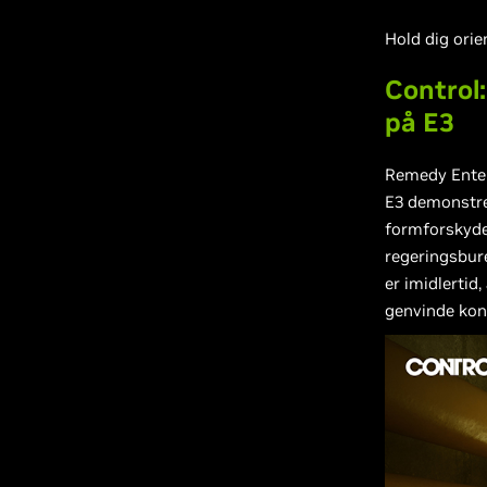
Hold dig orie
Control:
på E3
Remedy Enter
E3 demonstr
formforskyde
regeringsbure
er imidlertid,
genvinde kont