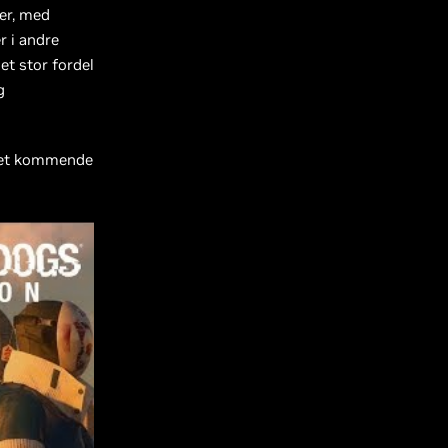
er, med
r i andre
et stor fordel
g
l det kommende