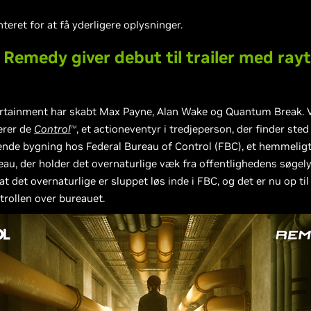
nteret for at få yderligere oplysninger.
 Remedy giver debut til trailer med ray
tainment har skabt Max Payne, Alan Wake og Quantum Break. V
erer de
Control
, et actioneventyr i tredjeperson, der finder sted
TM
nde bygning hos Federal Bureau of Control (FBC), et hemmelig
au, der holder det overnaturlige væk fra offentlighedens søgel
 at det overnaturlige er sluppet løs inde i FBC, og det er nu op til
rollen over bureauet.