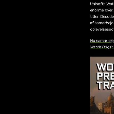
Ubisofts Wat
enorme byer, 
titler. Desud
af samarbejde
oplevelsesudv
Nu samarbejd
Watch Dogs
:
®