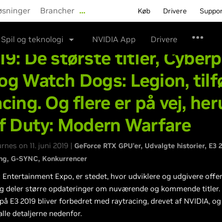
øsninger
Brancher
…
Køb
Drivere
Suppo
Spil og teknologi
NVIDIA App
Drivere
19: De største titler, Cyber
og Watch Dogs: Legion, tilf
acing. Og flere er på vej, he
of Duty: Modern Warfare
nes on 11. juni 2019 |
GeForce RTX GPU'er
Udvalgte historier
E3 
ng
G-SYNC
Konkurrencer
c Entertainment Expo, er stedet, hvor udviklere og udgivere offe
og deler større opdateringer om nuværende og kommende titler. 
r på E3 2019 bliver forbedret med raytracing, drevet af NVIDIA, og
lle detaljerne nedenfor.