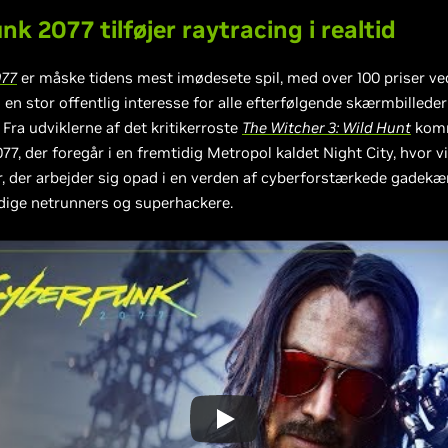
k 2077 tilføjer raytracing i realtid
077
er måske tidens mest imødesete spil, med over 100 priser ve
 en stor offentlig interesse for alle efterfølgende skærmbillede
 Fra udviklerne af det kritikerroste
The Witcher 3: Wild Hunt
kom
7, der foregår i en fremtidig Metropol kaldet Night City, hvor vi 
r, der arbejder sig opad i en verden af cyberforstærkede gadek
dige netrunners og superhackere.