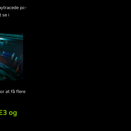
aytracede pc-
 se i
or at få flere
 E3 og