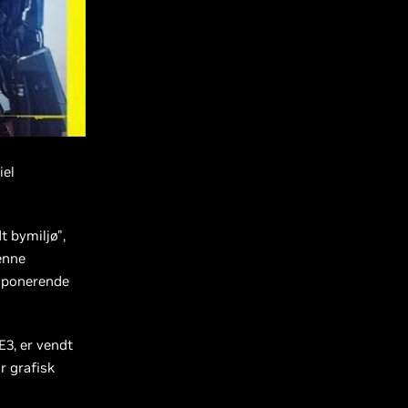
iel
t bymiljø",
enne
 imponerende
3, er vendt
r grafisk