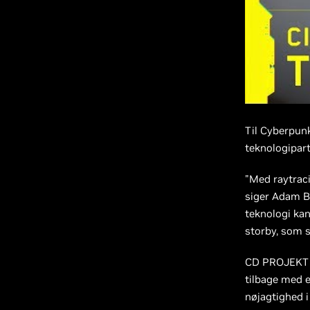
Til Cyberpun
teknologipartn
"Med raytraci
siger Adam B
teknologi kan
storby, som sp
CD PROJEKT R
tilbage med e
nøjagtighed i