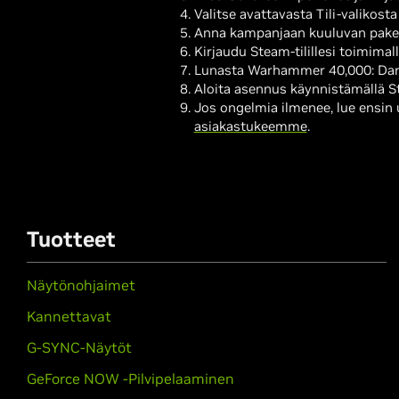
Valitse avattavasta Tili-valikos
Anna kampanjaan kuuluvan paket
Kirjaudu Steam-tilillesi toimima
Lunasta Warhammer 40,000: Darkt
Aloita asennus käynnistämällä 
Jos ongelmia ilmenee, lue ensin
asiakastukeemme
.
Tuotteet
Näytönohjaimet
Kannettavat
G-SYNC-Näytöt
GeForce NOW -Pilvipelaaminen