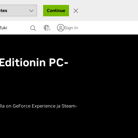
Continue
Tuki
Sign In
FI
Editionin PC-
lla on GeForce Experience ja Steam-