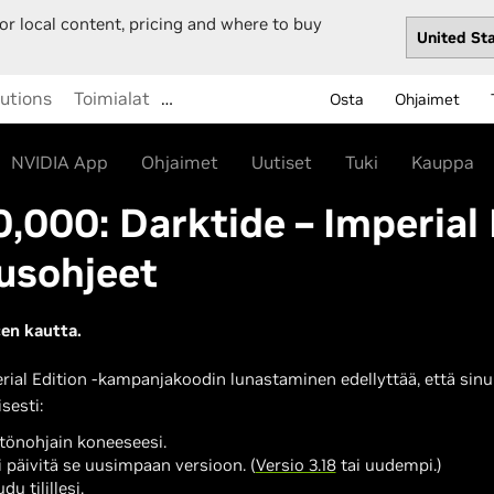
or local content, pricing and where to buy
lutions
Toimialat
…
Osta
Ohjaimet
NVIDIA App
Ohjaimet
Uutiset
Tuki
Kauppa
000: Darktide – Imperial 
usohjeet
en kautta.
ial Edition -kampanjakoodin lunastaminen edellyttää, että sinu
sesti:
önohjain koneeseesi.
 päivitä se uusimpaan versioon. (
Versio 3.18
tai uudempi.)
u tilillesi.