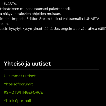
ta LUNASTA.
tiostoksen mukana saamasi pakettikoodi.
lla näkyviin tulevien ohjeiden mukaan.
ide – Imperial Edition Steam-tilillesi valitsemalla LUNASTA.
Steam.
 usein kysytyt kysymykset
täällä
. Jos ongelmat eivät ratkea näillä
Yhteisö ja uutiset
Uusimmat uutiset
Yhteisöfoorumit
#SHOTWITHGEFORCE
Yhteisöportaali