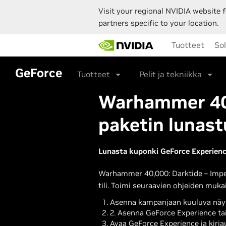
Visit your regional NVIDIA website f
partners specific to your location.
Skip
Tuotteet
So
to
main
content
GeForce
Tuotteet
Pelit ja tekniikka
Warhammer 40,
paketin lunast
Lunasta kuponki GeForce Experienc
Warhammer 40,000: Darktide – Imper
tili. Toimi seuraavien ohjeiden mukai
Asenna kampanjaan kuuluva näyt
2. Asenna GeForce Experience tai
Avaa GeForce Experience ja kirjaud