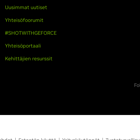
Uusimmat uutiset
Yhteisöfoorumit
#SHOTWITHGEFORCE
Yhteisöportaali
Kehittäjien resurssit
Fo