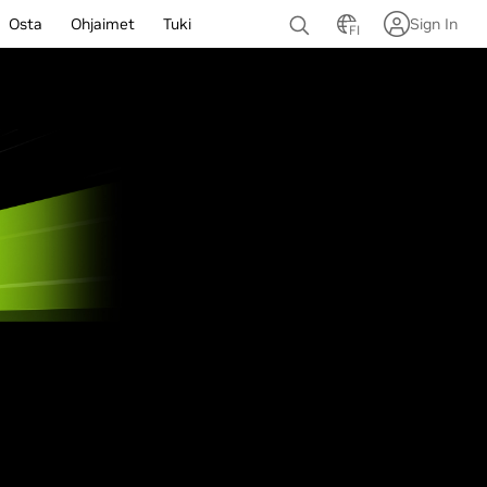
Osta
Ohjaimet
Tuki
Sign In
FI