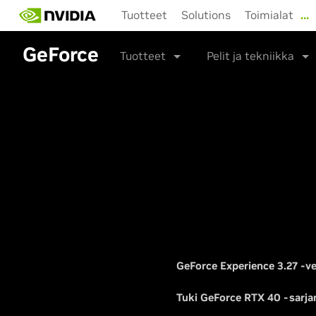
Skip
Tuotteet
Solutions
Toimialat
…
to
main
GeForce
content
Tuotteet
Pelit ja tekniikka
GeForce Experience 3.27 -v
Tuki GeForce RTX 40 -sarjan