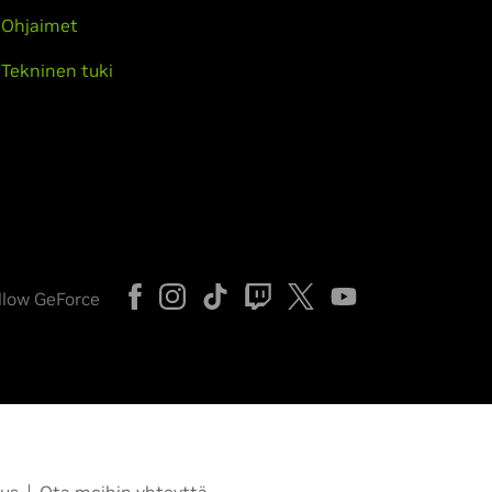
Ohjaimet
Tekninen tuki
llow GeForce