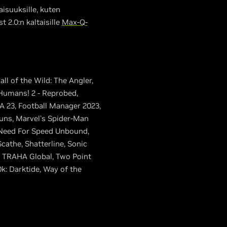
isuuksille, kuten
 2.0:n kaltaisille
Max-Q-
ll of the Wild: The Angler,
 Humans! 2 - Reprobed,
FA 23, Football Manager 2023,
uns, Marvel's Spider-Man
, Need For Speed Unbound,
cathe, Shatterline, Sonic
sy, TRAHA Global, Two Point
: Darktide, Way of the