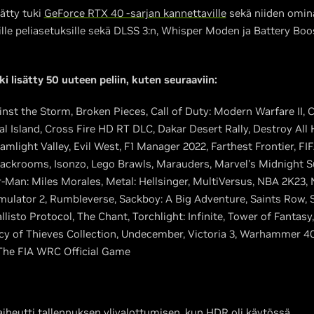
ätty tuki
GeForce RTX 40 -sarjan kannettaville
sekä niiden omina
lle peliasetuksille sekä DLSS 3:n, Whisper Moden ja Battery Boost
i lisätty 50 uuteen peliin, kuten seuraaviin:
nst the Storm, Broken Pieces, Call of Duty: Modern Warfare II, Ca
l Island, Cross Fire HD RT DLC, Dakar Desert Rally, Destroy All
mlight Valley, Evil West, F1 Manager 2022, Farthest Frontier, FI
ackrooms, Isonzo, Lego Brawls, Marauders, Marvel's Midnight S
-Man: Miles Morales, Metal: Hellsinger, MultiVersus, NBA 2K23
mulator 2, Rumbleverse, Sackboy: A Big Adventure, Saints Row, S
allisto Protocol, The Chant, Torchlight: Infinite, Tower of Fanta
of Thieves Collection, Undecember, Victoria 3, Warhammer 40k
The FIA WRC Official Game
aiheutti tallennuksen ylivalottumisen, kun HDR oli käytössä.