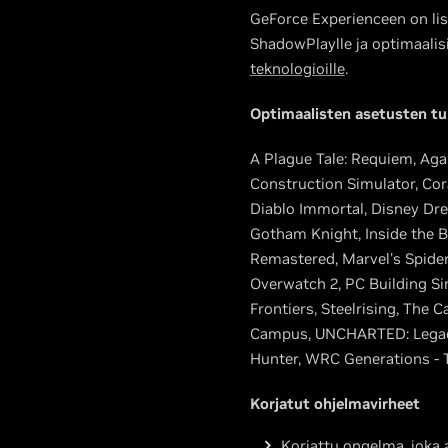
GeForce Experienceen on lis
ShadowPlaylle ja optimaalisi
teknologioille
.
Optimaalisten asetusten tuk
A Plague Tale: Requiem, Agai
Construction Simulator, Cora
Diablo Immortal, Disney Drea
Gotham Knight, Inside the B
Remastered, Marvel's Spider
Overwatch 2, PC Building Si
Frontiers, Steelrising, The C
Campus, UNCHARTED: Legacy 
Hunter, WRC Generations - 
Korjatut ohjelmavirheet
Korjattu ongelma, joka 