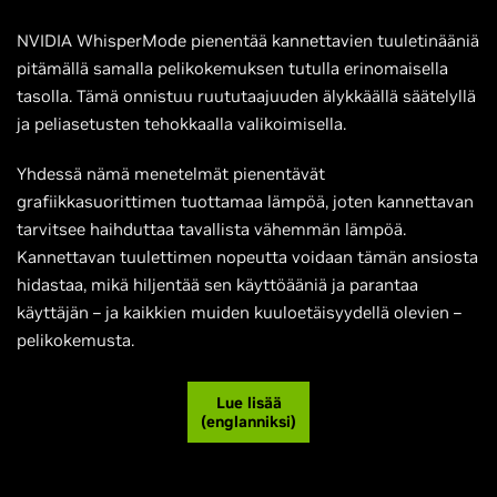
NVIDIA WhisperMode pienentää kannettavien tuuletinääniä
pitämällä samalla pelikokemuksen tutulla erinomaisella
tasolla. Tämä onnistuu ruututaajuuden älykkäällä säätelyllä
ja peliasetusten tehokkaalla valikoimisella.
Yhdessä nämä menetelmät pienentävät
grafiikkasuorittimen tuottamaa lämpöä, joten kannettavan
tarvitsee haihduttaa tavallista vähemmän lämpöä.
Kannettavan tuulettimen nopeutta voidaan tämän ansiosta
hidastaa, mikä hiljentää sen käyttöääniä ja parantaa
käyttäjän – ja kaikkien muiden kuuloetäisyydellä olevien –
pelikokemusta.
Lue lisää
(englanniksi)