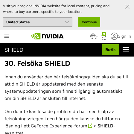
Visit your regional NVIDIA website for local content, pricing and
where to buy partners specific to your location.
Continue
Skip
0
Sign In
to
SE
main
SHIELD
Butik
content
30. Felsöka SHIELD
Innan du använder den här felsökningsguiden ska du se till
att din SHIELD är
uppdaterad med den senaste
systemuppdateringen
som finns tillgänglig automatiskt
om din SHIELD är ansluten till internet.
Om du inte kan lösa de problem du har med hjälp av
felsökningsstegen i den här guiden kanske du hittar en
lösning i ett
GeForce Experience-forum
>
SHIELD
-
avsnittet.