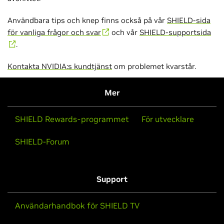
Användbara tips och knep finns också på vår
SHIELD-sida
för vanliga frågor och svar
och vår
SHIELD-supportsida
.
Kontakta NVIDIA:s kundtjänst
om problemet kvarstår.
Mer
SHIELD Rewards-programmet
För utvecklare
SHIELD-Forum
Support
Användarhandbok för SHIELD TV