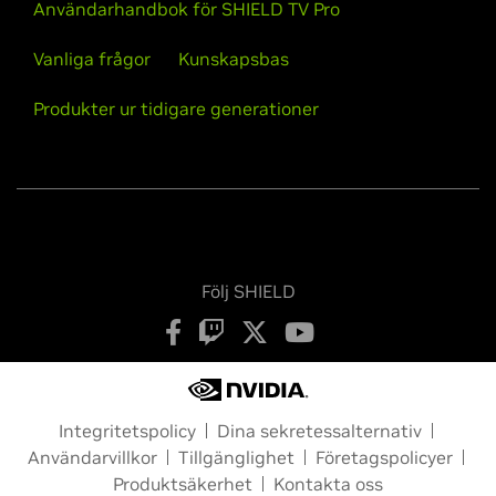
Användarhandbok för SHIELD TV Pro
Vanliga frågor
Kunskapsbas
Produkter ur tidigare generationer
Följ SHIELD
Integritetspolicy
Dina sekretessalternativ
Användarvillkor
Tillgänglighet
Företagspolicyer
Produktsäkerhet
Kontakta oss