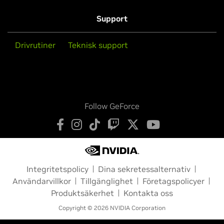
Support
Drivrutiner
Teknisk support
Follow GeForce
Integritetspolicy
Dina sekretessalternativ
Användarvillkor
Tillgänglighet
Företagspolicyer
Produktsäkerhet
Kontakta oss
Copyright © 2026 NVIDIA Corporation