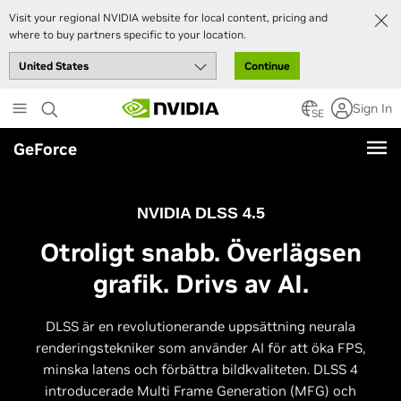
Visit your regional NVIDIA website for local content, pricing and
where to buy partners specific to your location.
Continue
Skip
Sign In
to
SE
main
GeForce
content
NVIDIA DLSS 4.5
Otroligt snabb. Överlägsen
grafik. Drivs av AI.
DLSS är en revolutionerande uppsättning neurala
renderingstekniker som använder AI för att öka FPS,
minska latens och förbättra bildkvaliteten. DLSS 4
introducerade Multi Frame Generation (MFG) och