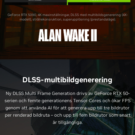
GeForce RTX 5090, 4K maxinställningar, DLSS med multibildsgenerering (4X-
modell), strålrekonsruktion, superupplösning (prestandaläge).
DLSS-multibildgenerering
Ny DLSS Multi Frame Generation drivs av GeForce RTX 50-
serien och femte generationens Tensor Cores och ökar FPS
genom att använda AI för att generera upp till tre bildrutor
per renderad bildruta – och upp till fem bildrutor som snart
är tillgängliga.