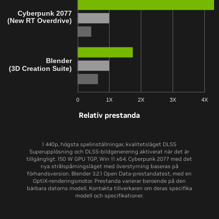
Cyberpunk 2077
(New RT Overdrive)
Blender
(3D Creation Suite)
0
1X
2X
3X
4X
Relativ prestanda
1 440p, högsta spelinställningar, kvalitetsläget DLSS
Superupplösning och DLSS-bildgenerering aktiverat när det är
tillgängligt. 150 W GPU TGP, Win 11 x64. Cyberpunk 2077 med det
nya strålspårningsläget med överstyrning baseras på
förhandsversion. Blender 3.2.1 Open Data-prestandatest, med en
OptiX-renderingsmotor. Prestanda varierar beroende på den
bärbara datorns modell. Kontakta tillverkaren om deras specifika
modell och specifikationer.