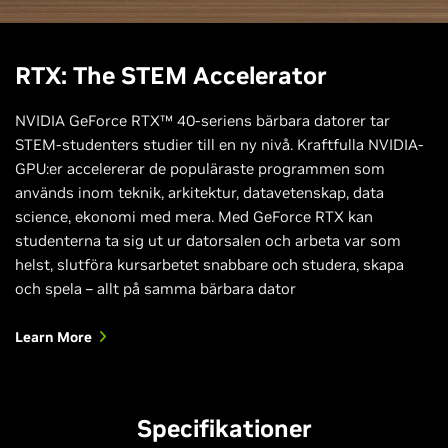
bring your ideas to life—fast.
för att leverera större effektivitet än
H.264 och ger fantastisk streaming
RTX 4060 GPU eller högre för bärbara datorer
Enhance Your Live Audio and Video
rekommenderas för NVIDIA Omniverse
med högre upplösning. Dessutom har
RTX: The STEM Accelerator
du tillgång till exklusiva optimeringar
See the Future of 3D Design
och AI-effekter för dina favoritappar
NVIDIA GeForce RTX™ 40-seriens bärbara datorer tar
för sändning och kan ge dina tittare
STEM-studenters studier till en ny nivå. Kraftfulla NVIDIA-
det bästa – varje gång.
GPU:er accelererar de populäraste programmen som
används inom teknik, arkitektur, datavetenskap, data
Improve Your Live Stream Quality
science, ekonomi med mera. Med GeForce RTX kan
studenterna ta sig ut ur datorsalen och arbeta var som
helst, slutföra kursarbetet snabbare och studera, skapa
och spela – allt på samma bärbara dator
Learn More
Specifikationer