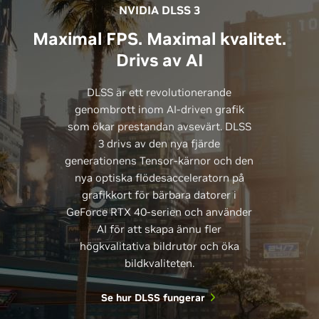
NVIDIA DLSS 3
Maximal FPS. Maximal kvalitet.
Drivs av AI
DLSS är ett revolutionerande
genombrott inom AI-driven grafik
som ökar prestandan avsevärt. DLSS
3 drivs av den nya fjärde
generationens Tensor-kärnor och den
nya optiska flödesacceleratorn på
grafikkort för bärbara datorer i
GeForce RTX 40-serien och använder
AI för att skapa ännu fler
högkvalitativa bildrutor och öka
bildkvaliteten.
Se hur DLSS fungerar