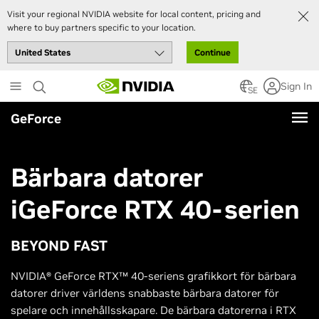
Visit your regional NVIDIA website for local content, pricing and
where to buy partners specific to your location.
Continue
Skip
Sign In
to
SE
main
GeForce
content
Bärbara datorer
i
GeForce RTX 40-serien
BEYOND FAST
NVIDIA® GeForce RTX™ 40-seriens grafikkort för bärbara
datorer driver världens snabbaste bärbara datorer för
spelare och innehållsskapare. De bärbara datorerna i RTX