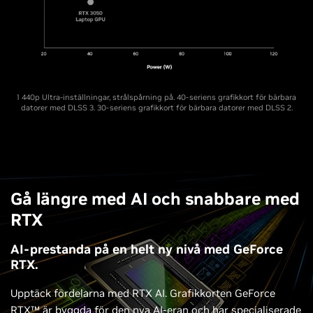
1 440p Ultra-inställningar, strålspårning på. 40-seriens grafikkort för bärbara
datorer med DLSS 3. 30-seriens grafikkort för bärbara datorer med DLSS 2.
Gå längre med AI och snabbare med
RTX
AI-prestanda på en helt ny nivå med GeForce
RTX.
Upptäck fördelarna med RTX AI. Grafikkorten GeForce
RTX™ är byggda för den nya AI-eran och har specialiserade