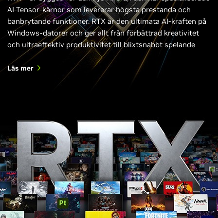
AI-Tensor-kärnor som levererar högsta prestanda och
banbrytande funktioner. RTX är den ultimata AI-kraften på
Windows-datorer och ger allt från förbättrad kreativitet
och ultraeffektiv produktivitet till blixtsnabbt spelande
Läs mer