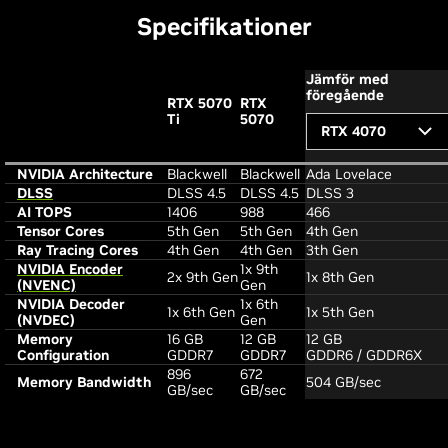
Specifikationer
Jämför med
föregående
RTX 5070
RTX
Ti
5070
RTX 4070
NVIDIA Architecture
Blackwell
Blackwell
Ada Lovelace
DLSS
DLSS 4.5
DLSS 4.5
DLSS 3
AI TOPS
1406
988
466
Tensor Cores
5th Gen
5th Gen
4th Gen
Ray Tracing Cores
4th Gen
4th Gen
3th Gen
NVIDIA Encoder
1x 9th
2x 9th Gen
1x 8th Gen
(NVENC)
Gen
NVIDIA Decoder
1x 6th
1x 6th Gen
1x 5th Gen
(NVDEC)
Gen
Memory
16 GB
12 GB
12 GB
Configuration
GDDR7
GDDR7
GDDR6 / GDDR6X
896
672
Memory Bandwidth
504 GB/sec
GB/sec
GB/sec