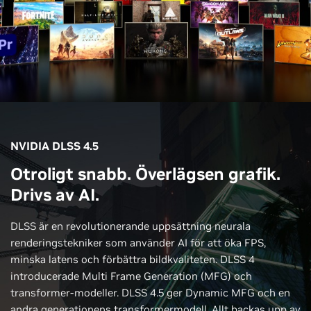
NVIDIA DLSS 4.5
Otroligt snabb. Överlägsen grafik.
Drivs av AI.
DLSS är en revolutionerande uppsättning neurala
renderingstekniker som använder AI för att öka FPS,
minska latens och förbättra bildkvaliteten. DLSS 4
introducerade Multi Frame Generation (MFG) och
transformer-modeller. DLSS 4.5 ger Dynamic MFG och en
andra generationens transformermodell. Allt backas upp av