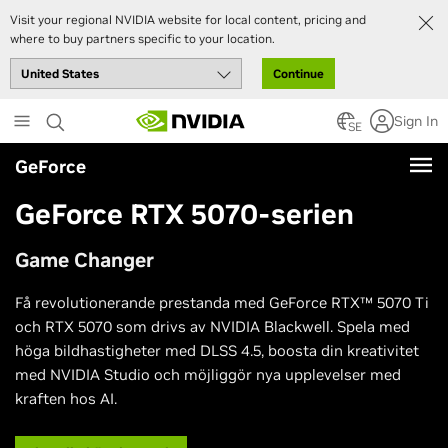
Visit your regional NVIDIA website for local content, pricing and
where to buy partners specific to your location.
Continue
Skip
Sign In
to
SE
main
GeForce
content
GeForce RTX 5070-serien
Game Changer
Få revolutionerande prestanda med GeForce RTX™ 5070 Ti
och RTX 5070 som drivs av NVIDIA Blackwell. Spela med
höga bildhastigheter med DLSS 4.5, boosta din kreativitet
med NVIDIA Studio och möjliggör nya upplevelser med
kraften hos AI.