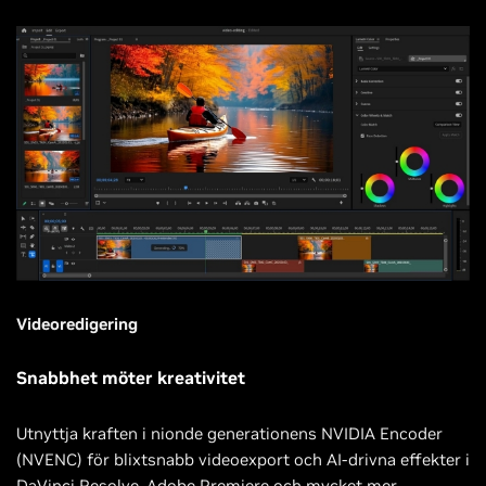
Videoredigering
Snabbhet möter kreativitet
Utnyttja kraften i nionde generationens NVIDIA Encoder
(NVENC) för blixtsnabb videoexport och AI-drivna effekter i
DaVinci Resolve, Adobe Premiere och mycket mer.