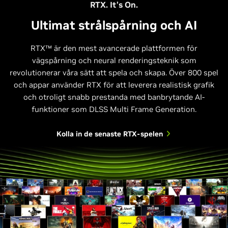
RTX. It’s On.
Ultimat strålspårning och AI
RTX™ är den mest avancerade plattformen för
vägspårning och neural renderingsteknik som
Relativ prestanda
revolutionerar våra sätt att spela och skapa. Över 800 spel
och appar använder RTX för att leverera realistisk grafik
1440p, max-inställningar, DLSS-superupplösning och DLSS-
och otroligt snabb prestanda med banbrytande AI-
strålrekonstruktion på 40- och 50-serien; Frame gen på 40-serien.
Multi Frame Gen (4x-läge) på 50-serien. Horizon Forbidden West
funktioner som DLSS Multi Frame Generation.
stöder DLSS 3.
Kolla in de senaste RTX-spelen