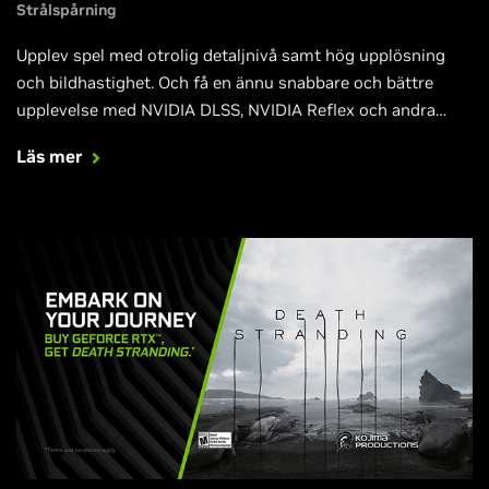
Strålspårning
Upplev spel med otrolig detaljnivå samt hög upplösning
och bildhastighet. Och få en ännu snabbare och bättre
upplevelse med NVIDIA DLSS, NVIDIA Reflex och andra
banbrytande tekniker som kommer till Fortnite, Call of
Läs mer
Duty: Black Ops Cold War, Cyberpunk 2077, Valorant och
andra stora titlar.