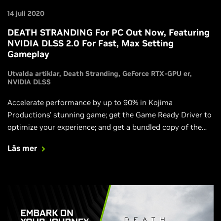
14 juli 2020
DEATH STRANDING For PC Out Now, Featuring
NVIDIA DLSS 2.0 For Fast, Max Setting
Gameplay
Utvalda artiklar
Death Stranding
GeForce RTX-GPU er
NVIDIA DLSS
Accelerate performance by up to 90% in Kojima
Productions' stunning game; get the Game Ready Driver to
optimize your experience; and get a bundled copy of the
game with participating GeForce RTX GPUs, desktops and
Läs mer
laptops.