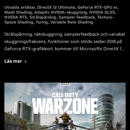
Utvalda artiklar
DirectX 12 Ultimate
GeForce RTX-GPU er
Mesh Shading
Adaptiv NVIDIA-skuggning
NVIDIA DLSS
NVIDIA RTX
Strålspårning
Sampler Feedback
Texture-
Space Shading
Turing
Variable Rate Shading
Strålspårning, nätskuggning, samplerfeedback och variabel
skuggningsfrekvens, funktioner som stöds sedan 2018 på
GeForce RTX-grafikkort, kommer till Microsofts DirectX 12
Ultimate API, deras nya standard för nästa generations PC-
Läs mer
spel.