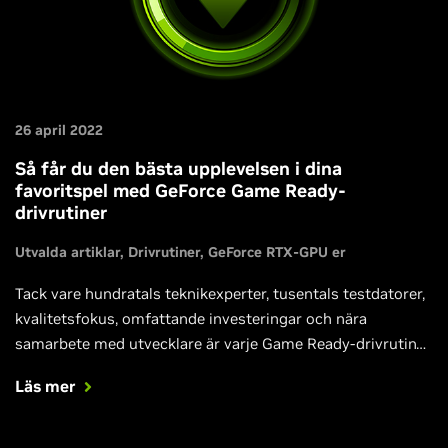
26 april 2022
Så får du den bästa upplevelsen i dina
favoritspel med GeForce Game Ready-
drivrutiner
Utvalda artiklar
Drivrutiner
GeForce RTX-GPU er
Tack vare hundratals teknikexperter, tusentals testdatorer,
kvalitetsfokus, omfattande investeringar och nära
samarbete med utvecklare är varje Game Ready-drivrutin
optimerad för dina nysläppta favoriter, månad efter månad.
Läs mer
Mer information.