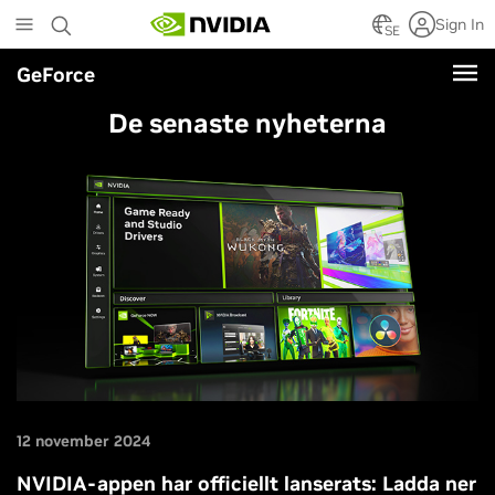
Skip
Sign In
to
SE
main
GeForce
content
De senaste nyheterna
12 november 2024
NVIDIA-appen har officiellt lanserats: Ladda ner