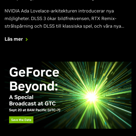
NVIDIA Ada Lovelace-arkitekturen introducerar nya
möjligheter. DLSS 3 ökar bildfrekvensen, RTX Remix-
strålspårning och DLSS till klassiska spel, och våra nya
GeForce RTX 4090- och GeForce RTX 4080-GPU:er ger
Läs mer
kraft att spela helt strålspårade spel när de är som bäst. Få
all information du behöver i den här artikeln.