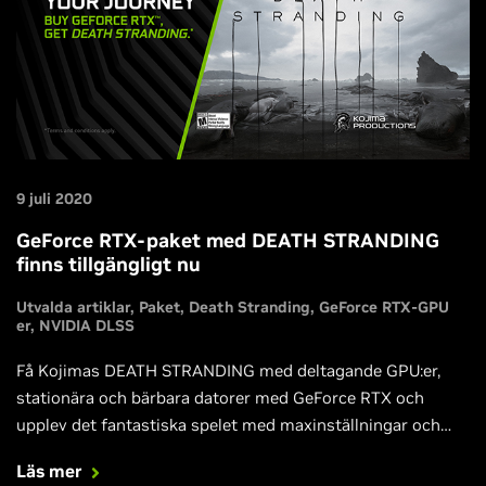
9 juli 2020
GeForce RTX-paket med DEATH STRANDING
finns tillgängligt nu
Utvalda artiklar
Paket
Death Stranding
GeForce RTX-GPU
er
NVIDIA DLSS
Få Kojimas DEATH STRANDING med deltagande GPU:er,
stationära och bärbara datorer med GeForce RTX och
upplev det fantastiska spelet med maxinställningar och
höga bildhastigheter tack vare NVIDIA DLSS 2.0-tekniken.
Läs mer
Och var redo för lansering av vår Game Ready-drivrutin för