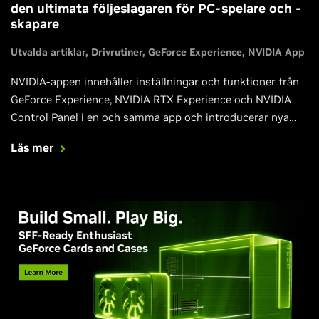
den ultimata följeslagaren för PC-spelare och -
skapare
Utvalda artiklar
Drivrutiner
GeForce Experience
NVIDIA App
NVIDIA-appen innehåller inställningar och funktioner från
GeForce Experience, NVIDIA RTX Experience och NVIDIA
Control Panel i en och samma app och introducerar nya
förbättringar som ytterligare berikar ditt spelande,
Läs mer
skapande, videouppspelning och arbete.