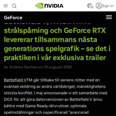
Skip
Sign In
to
SE
main
GeForce
content
Battlefield V, NVIDIA RTX-
strålspårning och GeForce RTX
levererar tillsammans nästa
generations spelgrafik – se det i
praktiken i vår exklusiva trailer
Av Andrew Burnes on 19 augusti 2018
Battlefield V
TM går tillbaka till seriens rötter med en
oväntad skildring av andra världskriget, mänsklighetens
största konflikt. I maj annonserade vi ett samarbete med
DICE för att göra datorversionen av Battlefield V ännu
bättre med Game Ready-drivrutiner, optimala
spelinställningar och ospecificerad ”avancerad