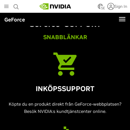
Skip
Sign In
to
SE
main
GeForce
content
GeForce
-SUPPORT
SNABBLÄNKAR
INKÖPSSUPPORT
Köpte du en produkt direkt från GeForce-webbplatsen?
Besök NVIDIA:s kundtjänstcenter online.