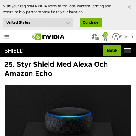
Visit your regional NVIDIA website for local content, pricing and
where to buy partners specific to your location.
Continue
Skip
0
Sign In
to
SE
main
SHIELD
Butik
content
25. Styr Shield Med Alexa Och
Amazon Echo