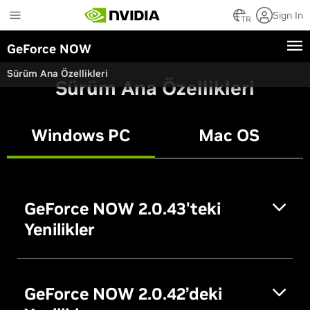
Skip
Sign In
to
TR
main
GeForce NOW
content
Sürüm Ana Özellikleri
Sürüm Ana Özellikleri
Windows PC
Mac OS
GeForce NOW 2.0.43'teki
Yenilikler
GeForce NOW 2.0.42’deki