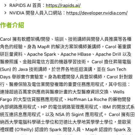
RAPIDS AI 首頁：
https://rapids.ai/
NVIDIA 開發人員入口網站：
https://developer.nvidia.com/
作者介紹
Carol 擁有軟體架構/開發、培訓、技術講師與開發人員推廣等各種
角色的經驗。身為 MapR 的解決方案架構師兼講師，Carol 著重鑽
研巨量資料、Apache Spark、Apache HBase、Apache Drill 以及
醫療照護、金融與電信方面的機器學習技術。 Carol 擔任昇陽電腦
(Sun) 的 Java 技術講師，於世界各地巡迴演講，並在 Sun Tech
Days 舉辦實作實驗室。身為軟體開發人員暨架構師，Carol 針對銀
行、醫療保險及電信業開發複雜的重要任務應用程式，其中包括：
連接超過百萬家供應商與醫療計畫的大型醫療資訊交換、Wells
Fargo 的大型信貸服務應用程式、Hoffman La Roche 的藥物開發
內部網路應用程式、HP 的電信網路管理應用程式、IBM 的開放式系
統互連訊息應用程式，以及 NSA 的 Sigint 應用程式。 Carol 擁有田
納西大學電腦科學碩士學位和范德比大學地質學學士學位，是歐萊
禮媒體 (O’Reilly) 認證的 Spark 開發人員、MapR 認證的 Spark 及