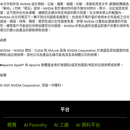
本文件和所有 NVIDIA 設計規格、公板、檔案、繪圖、診斷、清單和其他文件 (統稱和獨稱為
「素材」) 均依「現況」提供。NVIDIA 對於素材的內容不做任何明示、默示、法定或其他保
證，且不提供任何未侵權、適銷性及適合特定用途的默示保證。在法律未禁止的範圍內，
NVIDIA 在任何情況下一概不對任何損害承擔責任，包括但不限於基於使用本文件造成之任何
直接、間接、特殊、偶發、懲罰性或衍生性損害負責，即使 NVIDIA 已獲知此類損壞的可能
性。儘管客戶可能因任何原因遭受任何損害，NVIDIA 針對此處所述產品對客戶的累計與所有
責任仍應以該產品的銷售條款為限。
商標
NVIDIA、NVIDIA 標誌、CUDA 和 NVLink 皆為 NVIDIA Corporation 於美國及其他國家的商
標和/或註冊商標。其他公司及產品名稱可能為其各自相關公司的商標。
◾Apache Spark® 為 Apache 軟體基金會於美國和/或其他國家/地區的註冊商標或商標。
版權
© 2021 NVIDIA Corporation. 保留一切權利。
平台
概覽
AI Foundry
AI 工廠
AI 資料平台