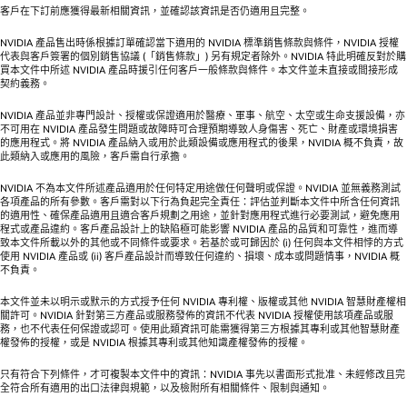
客戶在下訂前應獲得最新相關資訊，並確認該資訊是否仍適用且完整。
NVIDIA 產品售出時係根據訂單確認當下適用的 NVIDIA 標準銷售條款與條件，NVIDIA 授權
代表與客戶簽署的個別銷售協議 (「銷售條款」) 另有規定者除外。NVIDIA 特此明確反對於購
買本文件中所述 NVIDIA 產品時援引任何客戶一般條款與條件。本文件並未直接或間接形成
契約義務。
NVIDIA 產品並非專門設計、授權或保證適用於醫療、軍事、航空、太空或生命支援設備，亦
不可用在 NVIDIA 產品發生問題或故障時可合理預期導致人身傷害、死亡、財產或環境損害
的應用程式。將 NVIDIA 產品納入或用於此類設備或應用程式的後果，NVIDIA 概不負責，故
此類納入或應用的風險，客戶需自行承擔。
NVIDIA 不為本文件所述產品適用於任何特定用途做任何聲明或保證。NVIDIA 並無義務測試
各項產品的所有參數。客戶需對以下行為負起完全責任：評估並判斷本文件中所含任何資訊
的適用性、確保產品適用且適合客戶規劃之用途，並針對應用程式進行必要測試，避免應用
程式或產品違約。客戶產品設計上的缺陷極可能影響 NVIDIA 產品的品質和可靠性，進而導
致本文件所載以外的其他或不同條件或要求。若基於或可歸因於 (i) 任何與本文件相悖的方式
使用 NVIDIA 產品或 (ii) 客戶產品設計而導致任何違約、損壞、成本或問題情事，NVIDIA 概
不負責。
本文件並未以明示或默示的方式授予任何 NVIDIA 專利權、版權或其他 NVIDIA 智慧財產權相
關許可。NVIDIA 針對第三方產品或服務發佈的資訊不代表 NVIDIA 授權使用該項產品或服
務，也不代表任何保證或認可。使用此類資訊可能需獲得第三方根據其專利或其他智慧財產
權發佈的授權，或是 NVIDIA 根據其專利或其他知識產權發佈的授權。
只有符合下列條件，才可複製本文件中的資訊：NVIDIA 事先以書面形式批准、未經修改且完
全符合所有適用的出口法律與規範，以及檢附所有相關條件、限制與通知。