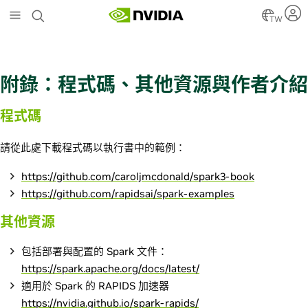
S
k
TW
i
p
t
o
附錄：程式碼、其他資源與作者介紹
m
a
程式碼
i
n
c
請從此處下載程式碼以執行書中的範例：
o
n
https://github.com/caroljmcdonald/spark3-book
t
https://github.com/rapidsai/spark-examples
e
n
其他資源
t
包括部署與配置的 Spark 文件：
https://spark.apache.org/docs/latest/
適用於 Spark 的 RAPIDS 加速器
https://nvidia.github.io/spark-rapids/