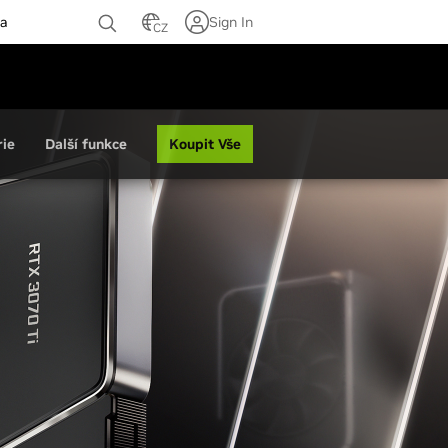
ra
Sign In
CZ
Koupit Vše
rie
Další funkce