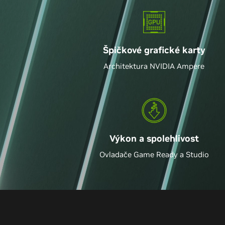
Špičkové grafické karty
Architektura NVIDIA Ampere
Výkon a spolehlivost
Ovladače Game Ready a Studio
Annihilates its predece