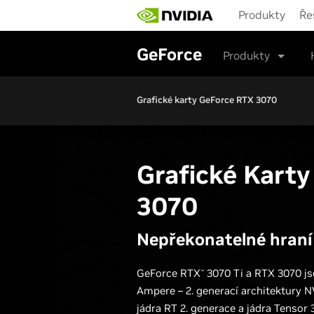
Skip
Produkty
Ře
to
main
content
GeForce
Produkty
Grafické karty GeForce RTX 3070
Grafické Kart
3070
Nepřekonatelné hraní
GeForce RTX
3070 Ti a RTX 3070 j
™
Ampere – 2. generací architektury 
jádra RT 2. generace a jádra Tensor 