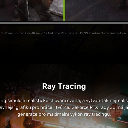
*Záběry pořízené ve 4K na PC s GeForce RTX řady 30. DLSS 2, režim Super Resolution.
Ray Tracing
ng simuluje realistické chování světla, a vytváří tak nejrealist
zivnější grafiku pro hráče i tvůrce. GeForce RTX řady 30 má já
generace pro maximální výkon ray tracingu.