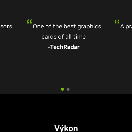
cards of all time
-TechRadar
rade
Stellar performance
-Gizmodo
Výkon