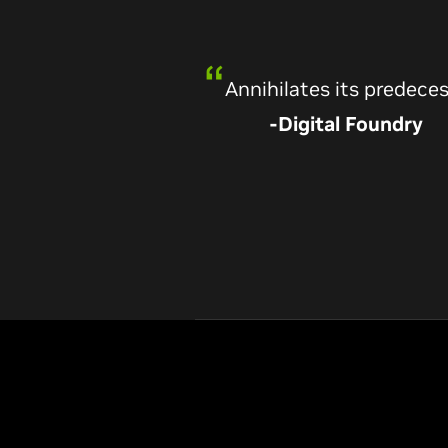
-Digital Foundry
Now is the time to upg
-PC Gamer