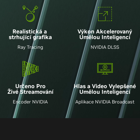
Realistická a
Výkon Akcelerovaný
strhující grafika
Umělou Inteligencí
Ray Tracing
NVIDIA DLSS
Hlas a Video Vylepšené
Určeno Pro
Umělou Inteligencí
Živé Streamování
Aplikace NVIDIA Broadcast
Encoder NVIDIA
ssors
One of the best graphics
A pr