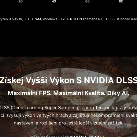
20
40
60
80
, Ryzen 9 5950X, 32 GB RAM, Windows 10 x64. RTX ON znamená RT + DLSS Balanced (řad
Získej Vyšší Výkon S NVIDIA DLS
Maximální FPS. Maximální Kvalita. Díky AI.
DLSS (Deep Learning Super Sampling). Jádra Tensor, která jsou 
ci, zvyšují výkon ve tvých hrách a zajišťují nekompromisní kvalit
nastavení a rozlišení pro ještě lepší vizuální zážitek.