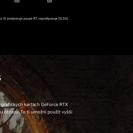
100
120
a 10 podporuje pouze RT, nepodporuje DLSS).
S
v grafických kartách GeForce RTX
u obrazu. To ti umožní použít vyšší