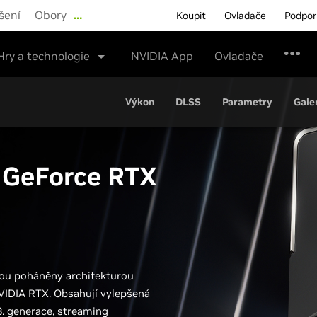
šení
Obory
…
Koupit
Ovladače
Podpo
Hry a technologie
NVIDIA App
Ovladače
Výkon
DLSS
Parametry
Gale
y GeForce RTX
sou poháněny architekturou
NVIDIA RTX. Obsahují vylepšená
3. generace, streaming