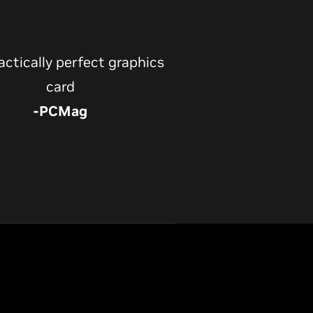
card
-PCMag
A spectacular option
-PCWorld