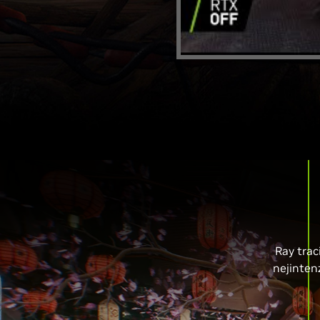
Ray traci
nejinten