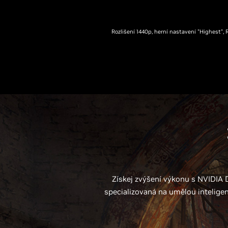
Rozlišení 1440p, herní nastavení "Highest"
Získej zvýšení výkonu s NVIDIA 
specializovaná na umělou inteligen