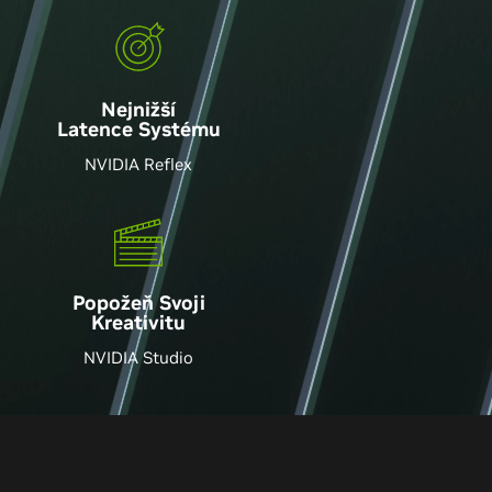
Nejnižší
Latence Systému
NVIDIA Reflex
Popožeň Svoji
Kreativitu
NVIDIA Studio
actically perfect graphics