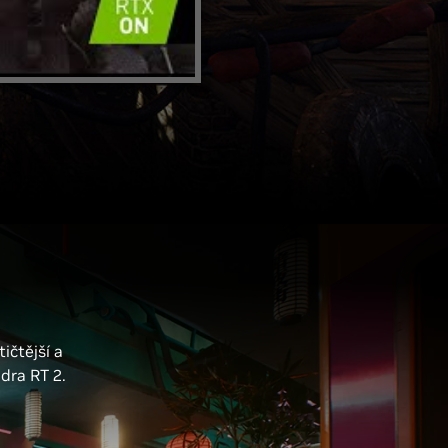
ičtější a
dra RT 2.