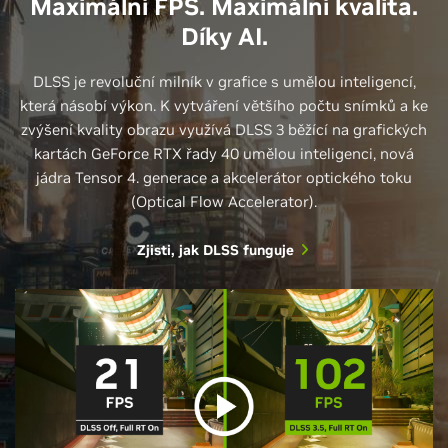
Maximální FPS. Maximální kvalita.
Díky AI.
DLSS je revoluční milník v grafice s umělou inteligencí,
která násobí výkon. K vytváření většího počtu snímků a ke
zvýšení kvality obrazu využívá DLSS 3 běžící na grafických
kartách GeForce RTX řady 40 umělou inteligenci, nová
jádra Tensor 4. generace a akcelerátor optického toku
(Optical Flow Accelerator).
Zjisti, jak DLSS funguje