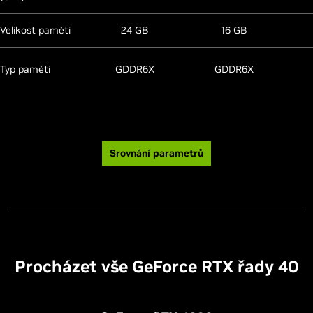
Velikost paměti
24 GB
16 GB
Typ paměti
GDDR6X
GDDR6X
Srovnání parametrů
Procházet vše GeForce RTX řady 40