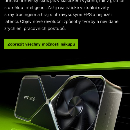
přináší obrovský skok jak v klasickém výkonu, tak v grafice
s umělou inteligencí. Zažij realistické virtuální světy
s ray tracingem a hraj s ultravysokými FPS a nejnižší
latencí. Objev nové revoluční způsoby tvorby a nevídané
zrychlení pracovních postupů.
Zobrazit všechny možnosti nákupu