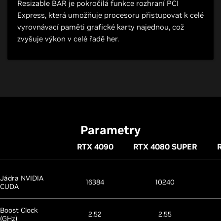
Resizable BAR je pokročilá funkce rozhraní PCI
Express, která umožňuje procesoru přistupovat k celé
vyrovnávací paměti grafické karty najednou, což
zvyšuje výkon v celé řadě her.
Parametry
RTX 4090
RTX 4080 SUPER
Jádra NVIDIA
16384
10240
CUDA
Boost Clock
2.52
2.55
(GHz)