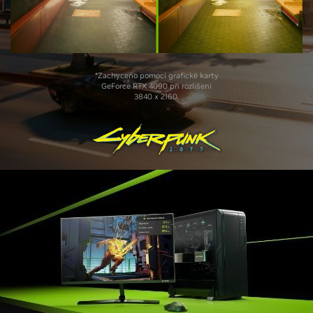
*Zachyceno pomocí grafické karty
GeForce RTX 4090 při rozlišení
3840 x 2160.