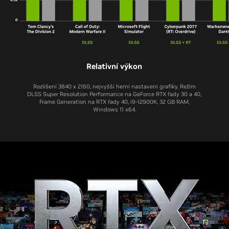
Relativní výkon
Rozlišení 3840 x 2160, nejvyšší herní nastavení grafiky. Režim
DLSS Super Resolution Performance na GeForce RTX řady 30 a 40,
Frame Generation na RTX řady 40, i9-12900K, 32 GB RAM,
Windows 11 x64.
RTX 4080 SUPER
RTX 4060
RTX 4060 Ti
RTX 4070 SUPER
RTX 3060
RTX 4070 Ti SUPER
RTX 3080 Ti
RTX 3060 Ti
RTX 4070
RTX 2060
RTX 3070
RTX 2080 SUPER
RTX 2060 SUPER
RTX 3070 Ti
RTX 3070 Ti
RTX 2070
GTX 1060
RTX 2070 SUPER
GTX 1070