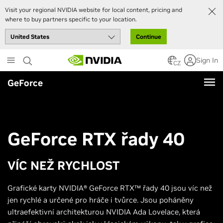
Visit your regional NVIDIA website for local content, pricing and
where to buy partners specific to your location.
Continue
Skip
Sign In
to
CZ
main
GeForce
content
GeForce RTX řady 40
VÍC NEŽ RYCHLOST
Grafické karty NVIDIA® GeForce RTX™ řady 40 jsou víc než
jen rychlé a určené pro hráče i tvůrce. Jsou poháněny
ultraefektivní architekturou NVIDIA Ada Lovelace, která