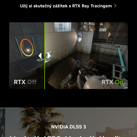
Užij si skutečný zážitek s RTX Ray Tracingem
RTX
Off
RTX
On
NVIDIA DLSS 3