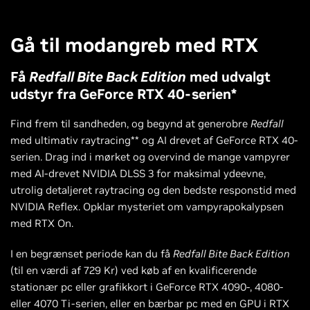
Gå til modangreb med RTX
Få
Redfall Bite Back Edition
med udvalgt
udstyr fra GeForce RTX 40-serien*
Find frem til sandheden, og begynd at generobre
Redfall
med ultimativ raytracing** og AI drevet af GeForce RTX 40-
serien. Drag ind i mørket og overvind de mange vampyrer
med AI-drevet NVIDIA DLSS 3 for maksimal ydeevne,
utrolig detaljeret raytracing og den bedste responstid med
NVIDIA Reflex. Opklar mysteriet om vampyrapokalypsen
med RTX On.
I en begrænset periode kan du få
Redfall Bite Back Edition
(til en værdi af 729 Kr) ved køb af en kvalificerende
stationær pc eller grafikkort i GeForce RTX 4090-, 4080-
eller 4070 Ti-serien, eller en bærbar pc med en GPU i RTX