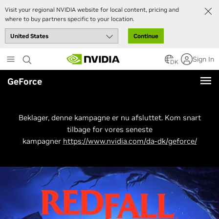
Visit your regional NVIDIA website for local content, pricing and
where to buy partners specific to your location.
Continue
Skip
Sign In
to
DK
main
GeForce
content
Beklager, denne kampagne er nu afsluttet. Kom snart
tilbage for vores seneste
kampagner
https://www.nvidia.com/da-dk/geforce/