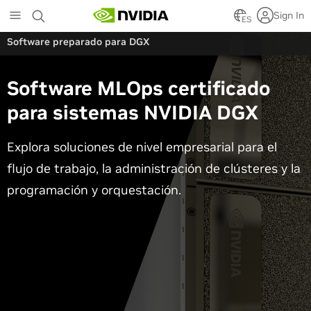
Skip
Sign In
to
ES
main
Software preparado para DGX
content
Software MLO
ps
certificado
para sistemas NVIDIA DGX
Explora soluciones de nivel empresarial para el
flujo de trabajo, la administración de clústeres y la
programación y orquestación.