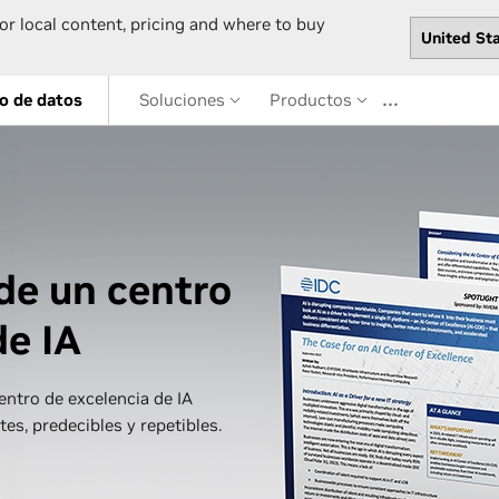
or local content, pricing and where to buy
…
o de datos
Soluciones
Productos
 de un centro
de IA
ntro de excelencia de IA
es, predecibles y repetibles.