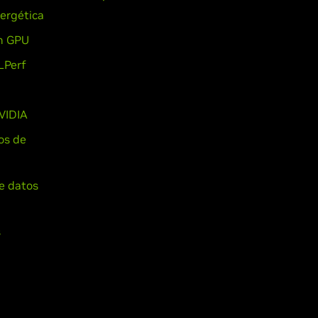
nergética
n GPU
LPerf
NVIDIA
os de
e datos
s