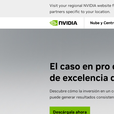
Visit your regional NVIDIA website f
partners specific to your location.
Skip
Nube y Centr
to
main
content
El caso en pro
de excelencia 
Descubre cómo la inversión en un ce
puede generar resultados consistent
Descárgala ahora