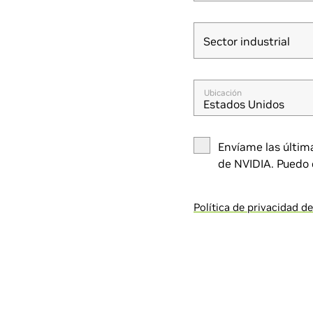
Sector industrial
Sector industrial
Ubicación
Estados Unidos
Envíame las últim
de NVIDIA. Puedo 
Política de privacidad d